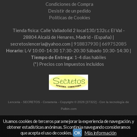
Condiciones de Compra
Desistir de un pedido
Políticas de Cookies
Tienda fisica: Calle Valladolid 2 local130/132c.c El Val -
28804 Alcalá de Henares, Madrid - (España) |
secretoslenceria@yahoo.com |
918837930
|
669752085
Horario:
L-V 10:00-14:30 17:30-20:30 Sábado 10:30-14:30 |
Tiempo de Entrega:
1-4 dias habiles
(*) Precios con Impuestos incluidos
Lenceria - SECRETOS - Corseteria
- Copyright © 2026 [37322] - Con la tecnología de
Palbin.com
Usamos cookies de terceros para mejorar la experiencia de navegación, y
obtener estadísticas anónimas. Si continúa navegando consideramos
que acepta el uso de cookies.
OK
Más información