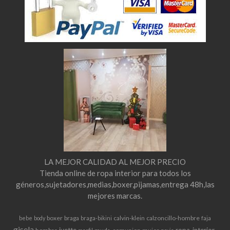
LA MEJOR CALIDAD AL MEJOR PRECIO
Tienda online de ropa interior para todos los
géneros,sujetadores,medias,boxer,pijamas,entrega 48h,las
mejores marcas.
boxer
braga
calvin-klein
calzoncillo-hombre
bebe
body
braga-bikini
faja
gisela
ivette
ropa-interior-