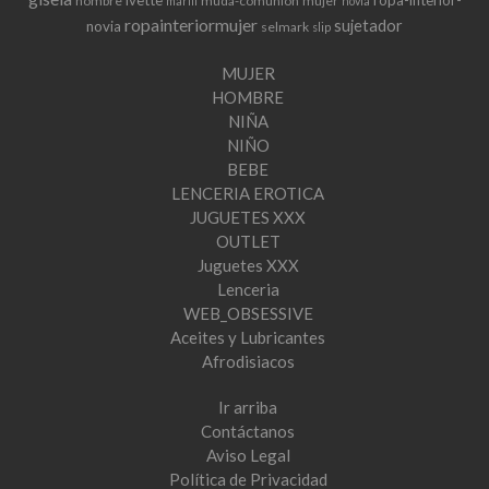
hombre
muda-comunion
mujer
marfil
novia
ropainteriormujer
sujetador
novia
selmark
slip
MUJER
HOMBRE
NIÑA
NIÑO
BEBE
LENCERIA EROTICA
JUGUETES XXX
OUTLET
Juguetes XXX
Lenceria
WEB_OBSESSIVE
Aceites y Lubricantes
Afrodisiacos
Ir arriba
Contáctanos
Aviso Legal
Política de Privacidad