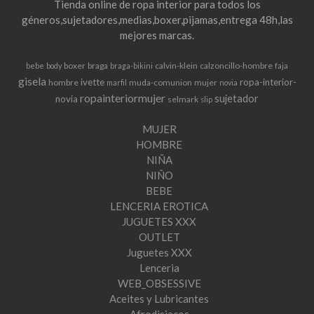
Tienda online de ropa interior para todos los
géneros,sujetadores,medias,boxer,pijamas,entrega 48h,las
mejores marcas.
boxer
braga
calvin-klein
calzoncillo-hombre
bebe
body
braga-bikini
faja
gisela
ivette
ropa-interior-
hombre
muda-comunion
mujer
marfil
novia
ropainteriormujer
sujetador
novia
selmark
slip
MUJER
HOMBRE
NIÑA
NIÑO
BEBE
LENCERIA EROTICA
JUGUETES XXX
OUTLET
Juguetes XXX
Lenceria
WEB_OBSESSIVE
Aceites y Lubricantes
Afrodisiacos