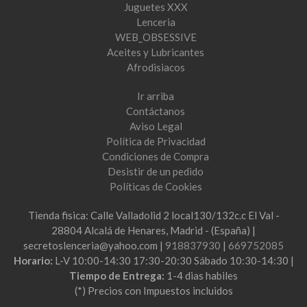
Juguetes XXX
Lenceria
WEB_OBSESSIVE
Aceites y Lubricantes
Afrodisiacos
Ir arriba
Contáctanos
Aviso Legal
Política de Privacidad
Condiciones de Compra
Desistir de un pedido
Políticas de Cookies
Tienda fisica: Calle Valladolid 2 local130/132c.c El Val -
28804 Alcalá de Henares, Madrid - (España) |
secretoslenceria@yahoo.com |
918837930
|
669752085
Horario:
L-V 10:00-14:30 17:30-20:30 Sábado 10:30-14:30 |
Tiempo de Entrega:
1-4 dias habiles
(*) Precios con Impuestos incluidos