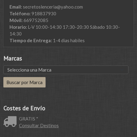
Email:
secretoslenceria@yahoo.com
Teléfono:
918837930
Móvil:
669752085
Horario:
L-V 10:00-14:30 17:30-20:30 Sábado 10:30-
14:30
Tiempo de Entrega:
1-4 dias habiles
Marcas
Costes de Envío
GRATIS *
Consultar Destinos