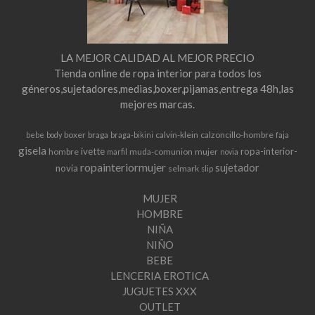
LA MEJOR CALIDAD AL MEJOR PRECIO
Tienda online de ropa interior para todos los
géneros,sujetadores,medias,boxer,pijamas,entrega 48h,las
mejores marcas.
boxer
braga
calvin-klein
calzoncillo-hombre
bebe
body
braga-bikini
faja
gisela
ivette
ropa-interior-
hombre
muda-comunion
mujer
marfil
novia
ropainteriormujer
sujetador
novia
selmark
slip
MUJER
HOMBRE
NIÑA
NIÑO
BEBE
LENCERIA EROTICA
JUGUETES XXX
OUTLET