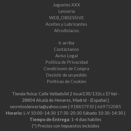
Juguetes XXX
Lenceria
WEB_OBSESSIVE
Aceites y Lubricantes
Afrodisiacos
Ir arriba
Contáctanos
Aviso Legal
Política de Privacidad
Condiciones de Compra
Desistir de un pedido
Políticas de Cookies
Tienda fisica: Calle Valladolid 2 local130/132c.c El Val -
28804 Alcalá de Henares, Madrid - (España) |
secretoslenceria@yahoo.com |
918837930
|
669752085
Horario:
L-V 10:00-14:30 17:30-20:30 Sábado 10:30-14:30 |
Tiempo de Entrega:
1-4 dias habiles
(*) Precios con Impuestos incluidos