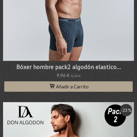
Bóxer hombre pack2 algodón elastico...
9,96 €
12,95 €
Añadir a Carrito
-23 %