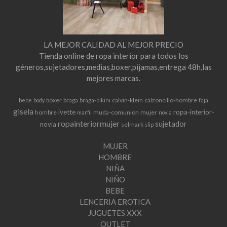
LA MEJOR CALIDAD AL MEJOR PRECIO
Tienda online de ropa interior para todos los
géneros,sujetadores,medias,boxer,pijamas,entrega 48h,las
mejores marcas.
boxer
braga
calvin-klein
calzoncillo-hombre
bebe
body
braga-bikini
faja
gisela
ivette
ropa-interior-
hombre
muda-comunion
mujer
marfil
novia
ropainteriormujer
sujetador
novia
selmark
slip
MUJER
HOMBRE
NIÑA
NIÑO
BEBE
LENCERIA EROTICA
JUGUETES XXX
OUTLET