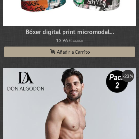
Bóxer digital print micromodal...
13,96 €
15,95 €
Añadir a Carrito
-23 %