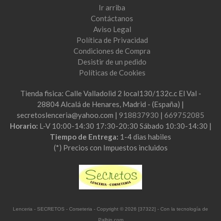
Ir arriba
Contáctanos
Aviso Legal
Política de Privacidad
Condiciones de Compra
Desistir de un pedido
Políticas de Cookies
Tienda fisica: Calle Valladolid 2 local130/132c.c El Val -
28804 Alcalá de Henares, Madrid - (España) |
secretoslenceria@yahoo.com |
918837930
|
669752085
Horario:
L-V 10:00-14:30 17:30-20:30 Sábado 10:30-14:30 |
Tiempo de Entrega:
1-4 dias habiles
(*) Precios con Impuestos incluidos
Lenceria - SECRETOS - Corseteria
- Copyright © 2026 [37322] - Con la tecnología de
Palbin.com