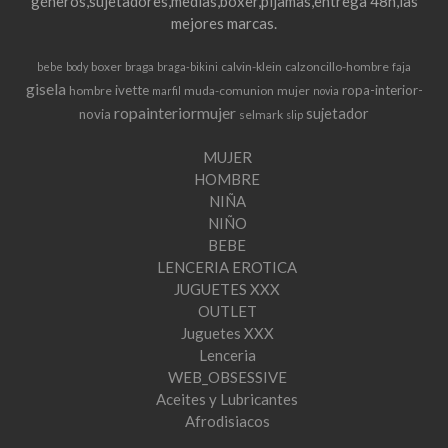
géneros,sujetadores,medias,boxer,pijamas,entrega 48h,las
mejores marcas.
boxer
braga
calvin-klein
calzoncillo-hombre
bebe
body
braga-bikini
faja
gisela
ivette
ropa-interior-
hombre
muda-comunion
mujer
marfil
novia
ropainteriormujer
sujetador
novia
selmark
slip
MUJER
HOMBRE
NIÑA
NIÑO
BEBE
LENCERIA EROTICA
JUGUETES XXX
OUTLET
Juguetes XXX
Lenceria
WEB_OBSESSIVE
Aceites y Lubricantes
Afrodisiacos