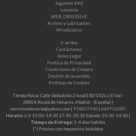
Juguetes XXX
Lenceria
WEB_OBSESSIVE
Aceites y Lubricantes
Afrodisiacos
Ir arriba
Contáctanos
Aviso Legal
Política de Privacidad
Condiciones de Compra
Desistir de un pedido
Políticas de Cookies
Tienda fisica: Calle Valladolid 2 local130/132c.c El Val -
28804 Alcalá de Henares, Madrid - (España) |
secretoslenceria@yahoo.com |
918837930
|
669752085
Horario:
L-V 10:00-14:30 17:30-20:30 Sábado 10:30-14:30 |
Tiempo de Entrega:
1-4 dias habiles
(*) Precios con Impuestos incluidos