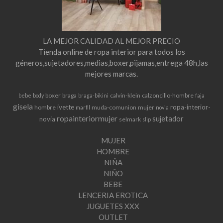
LA MEJOR CALIDAD AL MEJOR PRECIO
Tienda online de ropa interior para todos los
géneros,sujetadores,medias,boxer,pijamas,entrega 48h,las
mejores marcas.
boxer
braga
calvin-klein
calzoncillo-hombre
bebe
body
braga-bikini
faja
gisela
ivette
ropa-interior-
hombre
muda-comunion
mujer
marfil
novia
ropainteriormujer
sujetador
novia
selmark
slip
MUJER
HOMBRE
NIÑA
NIÑO
BEBE
LENCERIA EROTICA
JUGUETES XXX
OUTLET