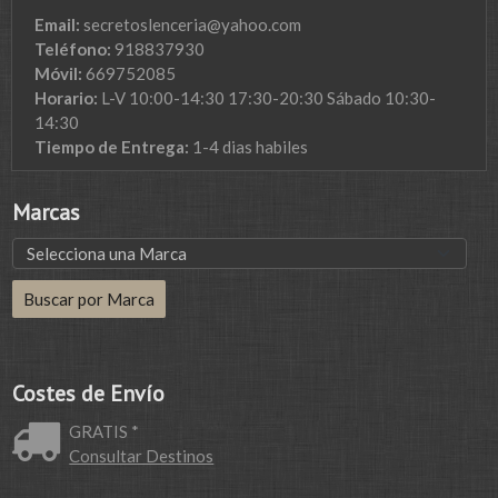
Email:
secretoslenceria@yahoo.com
Teléfono:
918837930
Móvil:
669752085
Horario:
L-V 10:00-14:30 17:30-20:30 Sábado 10:30-
14:30
Tiempo de Entrega:
1-4 dias habiles
Marcas
Costes de Envío
GRATIS *
Consultar Destinos