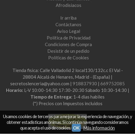
Afrodisiacos
Ir arriba
Contáctanos
Aviso Legal
Política de Privacidad
Condiciones de Compra
Desistir de un pedido
Políticas de Cookies
Tienda fisica: Calle Valladolid 2 local130/132c.c El Val -
28804 Alcalá de Henares, Madrid - (España) |
secretoslenceria@yahoo.com |
918837930
|
669752085
Horario:
L-V 10:00-14:30 17:30-20:30 Sábado 10:30-14:30 |
Tiempo de Entrega:
1-4 dias habiles
(*) Precios con Impuestos incluidos
Usamos cookies de terceros para mejorar la experiencia de navegación, y
obtener estadísticas anónimas. Si continúa navegando consideramos
que acepta el uso de cookies.
OK
Más información