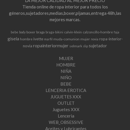
LA MEJOR CALIDAD AL MEJOR PRECIO
Tienda online de ropa interior para todos los
géneros,sujetadores,medias,boxer,pijamas,entrega 48h,las
mejores marcas.
boxer
braga
calvin-klein
calzoncillo-hombre
bebe
body
braga-bikini
faja
gisela
ivette
ropa-interior-
hombre
muda-comunion
mujer
marfil
novia
ropainteriormujer
sujetador
novia
selmark
slip
MUJER
HOMBRE
NIÑA
NIÑO
BEBE
LENCERIA EROTICA
JUGUETES XXX
OUTLET
Juguetes XXX
Lenceria
WEB_OBSESSIVE
Aceites y Lubricantes