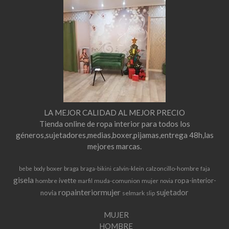
LA MEJOR CALIDAD AL MEJOR PRECIO
Tienda online de ropa interior para todos los
géneros,sujetadores,medias,boxer,pijamas,entrega 48h,las
mejores marcas.
boxer
braga
calvin-klein
calzoncillo-hombre
bebe
body
braga-bikini
faja
gisela
ivette
ropa-interior-
hombre
muda-comunion
mujer
marfil
novia
ropainteriormujer
sujetador
novia
selmark
slip
MUJER
HOMBRE