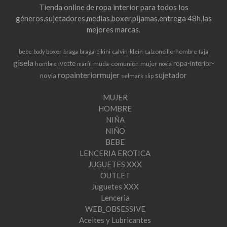
Tienda online de ropa interior para todos los
géneros,sujetadores,medias,boxer,pijamas,entrega 48h,las
mejores marcas.
boxer
braga
calvin-klein
calzoncillo-hombre
bebe
body
braga-bikini
faja
gisela
ivette
ropa-interior-
hombre
muda-comunion
mujer
marfil
novia
ropainteriormujer
sujetador
novia
selmark
slip
MUJER
HOMBRE
NIÑA
NIÑO
BEBE
LENCERIA EROTICA
JUGUETES XXX
OUTLET
Juguetes XXX
Lenceria
WEB_OBSESSIVE
Aceites y Lubricantes