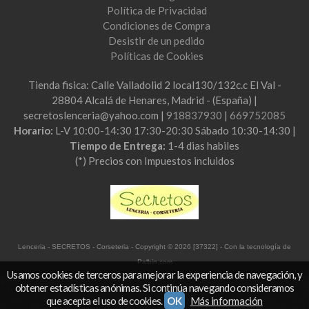
Política de Privacidad
Condiciones de Compra
Desistir de un pedido
Políticas de Cookies
Tienda fisica: Calle Valladolid 2 local130/132c.c El Val -
28804 Alcalá de Henares, Madrid - (España) |
secretoslenceria@yahoo.com |
918837930
|
669752085
Horario:
L-V 10:00-14:30 17:30-20:30 Sábado 10:30-14:30 |
Tiempo de Entrega:
1-4 dias habiles
(*) Precios con Impuestos incluidos
Lenceria - SECRETOS - Corseteria
- Copyright © 2026 [37322] - Con la tecnología de
Palbin.com
Usamos cookies de terceros para mejorar la experiencia de navegación, y
obtener estadísticas anónimas. Si continúa navegando consideramos
que acepta el uso de cookies.
OK
Más información