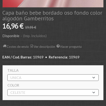
Capa baño bebe bordado oso fondo color
algodón Gamberritos
16,96 €
19,95 €
Disponible
-
(Imp. Incluidos)
Costes de envío
Ver descripción
Hacer pregunta
EAN / Cod. Barras
:
10969
•
Referencia
:
10969
TALLA
COLOR