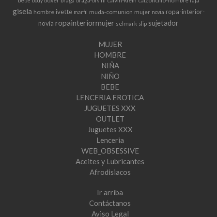
boxer
braga
calvin-klein
calzoncillo-hombre
bebe
body
braga-bikini
faja
gisela
ivette
ropa-interior-
hombre
muda-comunion
mujer
marfil
novia
ropainteriormujer
sujetador
novia
selmark
slip
MUJER
HOMBRE
NIÑA
NIÑO
BEBE
LENCERIA EROTICA
JUGUETES XXX
OUTLET
Juguetes XXX
Lenceria
WEB_OBSESSIVE
Aceites y Lubricantes
Afrodisiacos
Ir arriba
Contáctanos
Aviso Legal