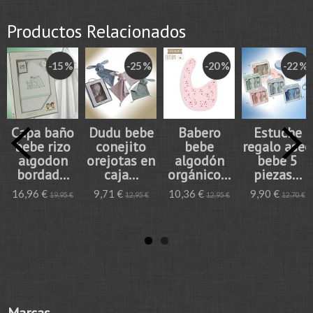
Productos Relacionados
-15 %
-25 %
-20 %
-22 %
Capa baño
Dudu bebe
Babero
Estuche
bebe rizo
conejito
bebe
regalo aseo
algodon
orejotas en
algodón
bebe 5
bordad...
caja...
orgánico...
piezas...
16,96 €
9,71 €
10,36 €
9,90 €
19,95 €
12,95 €
12,95 €
12,70 €