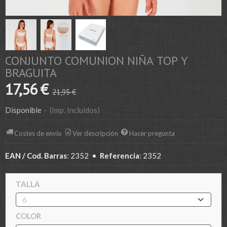
CONJUNTO COMUNION NIÑA TOP Y
BRAGUITA
17,56 €
21,95 €
Disponible
-
(Imp. Incluidos)
Costes de envío
Ver descripción
Hacer pregunta
EAN / Cod. Barras
:
2352
•
Referencia
:
2352
TALLA
COLOR