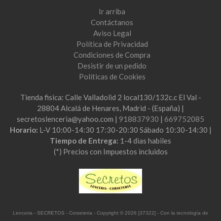
Ir arriba
Contáctanos
Aviso Legal
Política de Privacidad
Condiciones de Compra
Desistir de un pedido
Políticas de Cookies
Tienda fisica: Calle Valladolid 2 local130/132c.c El Val -
28804 Alcalá de Henares, Madrid - (España) |
secretoslenceria@yahoo.com |
918837930
|
669752085
Horario:
L-V 10:00-14:30 17:30-20:30 Sábado 10:30-14:30 |
Tiempo de Entrega:
1-4 dias habiles
(*) Precios con Impuestos incluidos
Lenceria - SECRETOS - Corseteria
- Copyright © 2026 [37322] - Con la tecnología de