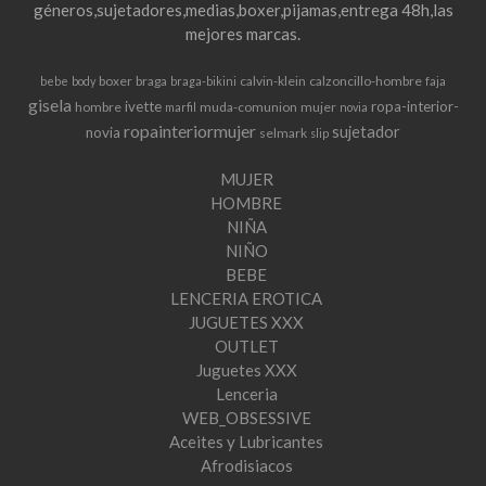
géneros,sujetadores,medias,boxer,pijamas,entrega 48h,las
mejores marcas.
boxer
braga
calvin-klein
calzoncillo-hombre
bebe
body
braga-bikini
faja
gisela
ivette
ropa-interior-
hombre
muda-comunion
mujer
marfil
novia
ropainteriormujer
sujetador
novia
selmark
slip
MUJER
HOMBRE
NIÑA
NIÑO
BEBE
LENCERIA EROTICA
JUGUETES XXX
OUTLET
Juguetes XXX
Lenceria
WEB_OBSESSIVE
Aceites y Lubricantes
Afrodisiacos