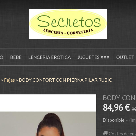
ÑO
BEBE
LENCERIA EROTICA
JUGUETES XXX
OUTLET
»
Fajas
»
BODY CONFORT CON PIERNA PILAR RUBIO
BODY CON
84,96 €
99
Disponible
-
(Im
Costes de en