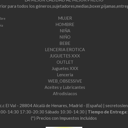
erior para todos los géneros,sujetadores,medias,boxer,pijamas,entre
MUJER
mbre
HOMBRE
via
NIÑA
NIÑO
BEBE
LENCERIA EROTICA
JUGUETES XXX
OUTLET
Juguetes XXX
Lenceria
WEB_OBSESSIVE
Aceites y Lubricantes
Afrodisiacos
2c.c El Val - 28804 Alcalá de Henares, Madrid - (España) | secretos
:00-14:30 17:30-20:30 Sábado 10:30-14:30 |
Tiempo de Entrega
(*) Precios con Impuestos incluidos