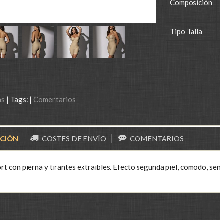
Composición
Tipo Talla
as
|
Tags:
|
Comentarios
PCIÓN
COSTES DE ENVÍO
COMENTARIOS
t con pierna y tirantes extraibles. Efecto segunda piel, cómodo, senci