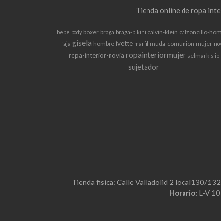
Tienda online de ropa int
boxer
braga
calvin-klein
calzoncillo-ho
bebe
body
braga-bikini
gisela
ivette
hombre
muda-comunion
mujer
faja
marfil
no
ropainteriormujer
ropa-interior-novia
selmark
slip
sujetador
Tienda fisica: Calle Valladolid 2 local130/13
Horario:
L-V 10