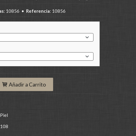
as
:
10856
•
Referencia
:
10856
Añadir a Carrito
Piel
108