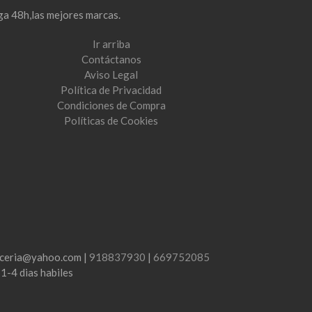
ga 48h,las mejores marcas.
Ir arriba
Contáctanos
Aviso Legal
Política de Privacidad
Condiciones de Compra
Políticas de Cookies
lenceria@yahoo.com |
918837930
|
669752085
:
1-4 dias habiles