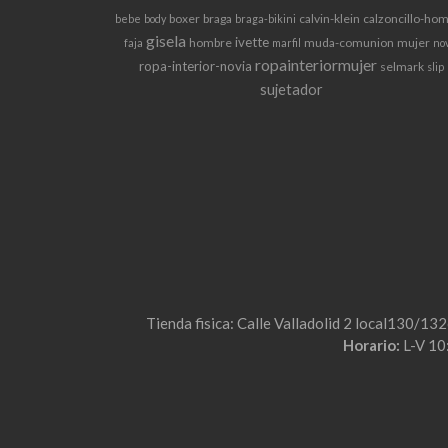
boxer
braga
calvin-klein
calzoncillo-ho
bebe
body
braga-bikini
gisela
ivette
hombre
muda-comunion
mujer
faja
marfil
no
ropainteriormujer
ropa-interior-novia
selmark
slip
sujetador
Tienda fisica: Calle Valladolid 2 local130/13
Horario:
L-V 10