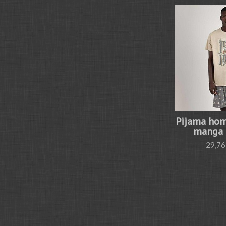
Pijama hom
manga c
29,76