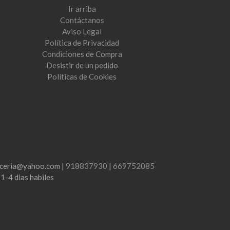
Ir arriba
Contáctanos
Aviso Legal
Política de Privacidad
Condiciones de Compra
Desistir de un pedido
Políticas de Cookies
lenceria@yahoo.com |
918837930
|
669752085
:
1-4 dias habiles