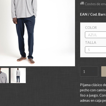
Costes de en
EAN / Cod. Barr
COLOR
TALLA
Pijama clásico de
pecho con camise
liso a juego. Co
admas en caja pe