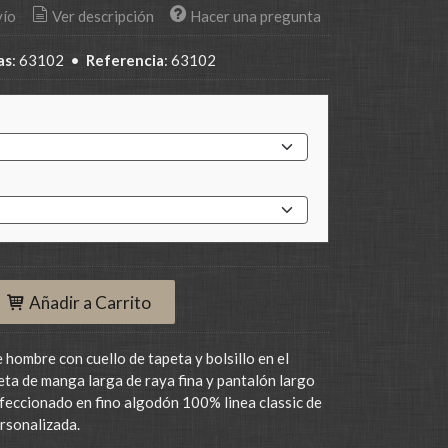
vío
Ver descripción
Hacer una pregunta
as
:
63102
•
Referencia
:
63102
Añadir a Carrito
 hombre con cuello de tapeta y bolsillo en el
ta de manga larga de raya fina y pantalón largo
nfeccionado en fino algodón 100% linea classic de
rsonalizada.