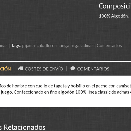
Composici
100% Algodón.
amas
|
Tags:
pijama-caballero-mangalarga-admas
|
Comentarios
PCIÓN
COSTES DE ENVÍO
COMENTARIOS
ico de hombre con cuello de tapeta y bolsillo en el pecho con camise
a juego. Confeccionado en fino algodón 100% linea classic de admas 
s Relacionados