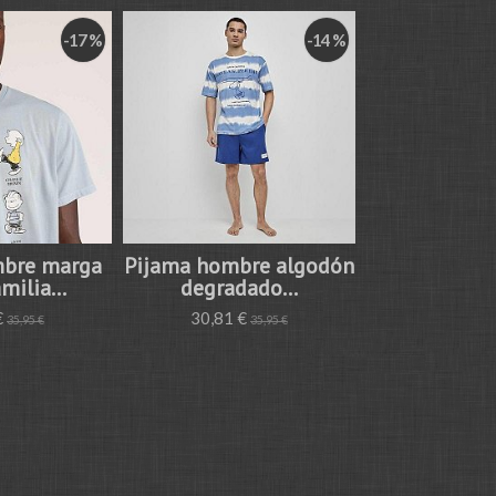
-17 %
-14 %
mbre marga
Pijama hombre algodón
Pijama homb
milia...
degradado...
algodón 
€
30,81 €
29,92 €
35,95 €
35,95 €