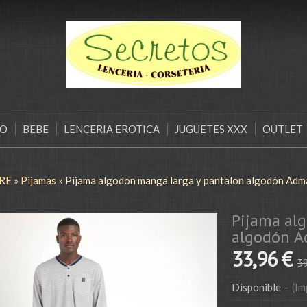
ÑO
BEBE
LENCERIA EROTICA
JUGUETES XXX
OUTLET
RE
»
Pijamas
»
Pijama algodon manga larga y pantalon algodón Adm
Pijama al
algodón 
33,96 €
39
Disponible
-
(Im