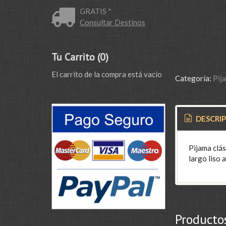
GRATIS *
Consultar Destinos
Tu Carrito (0)
El carrito de la compra está vacío
Categoría:
Pij
DESCRI
Pijama clás
largo liso 
Producto