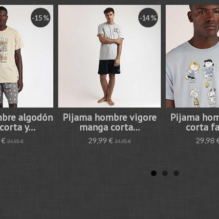
-15 %
-14 %
bre algodón
Pijama hombre vigore
Pijama ho
orta y...
manga corta...
corta fa
 €
29,99 €
29,98 
34,95 €
34,95 €