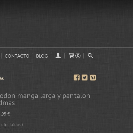
CONTACTO
BLOG
0
as
godon manga larga y pantalon
Admas
,95 €
p. Incluidos)