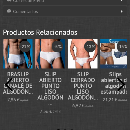
Costes de Envío
Comentarios
Productos Relacionados
-21 %
-5 %
-13 %
-15 %
BRASLIP
SLIP
SLIP
Slips
ABIERTO
ABIERTO
CERRADO
abiertos de
CANALÉ DE
PUNTO
PUNTO
algodón
ALGODÓN...
LISO
LISO
estampado..
ALGODÓN
ALGODÓN...
7,86 €
21,21 €
9,95 €
24,95 €
...
6,92 €
7,95 €
7,56 €
7,95 €