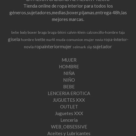
Tienda online de ropa interior para todos los
géneros,sujetadores,medias,boxer,pijamas,entrega 48h,las
mejores marcas.
boxer
braga
calvin-klein
calzoncillo-hombre
bebe
body
braga-bikini
faja
gisela
ivette
ropa-interior-
hombre
muda-comunion
mujer
marfil
novia
ropainteriormujer
sujetador
novia
selmark
slip
MUJER
HOMBRE
NIÑA
NIÑO
BEBE
LENCERIA EROTICA
JUGUETES XXX
OUTLET
Juguetes XXX
Lenceria
WEB_OBSESSIVE
Aceites y Lubricantes