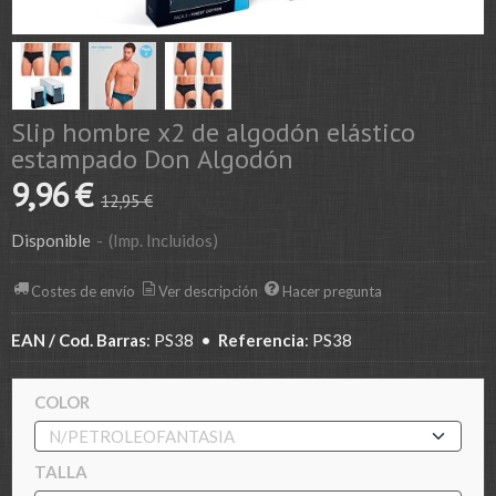
Slip hombre x2 de algodón elástico
estampado Don Algodón
9,96 €
12,95 €
Disponible
-
(Imp. Incluidos)
Costes de envío
Ver descripción
Hacer pregunta
EAN / Cod. Barras
:
PS38
•
Referencia
:
PS38
COLOR
TALLA