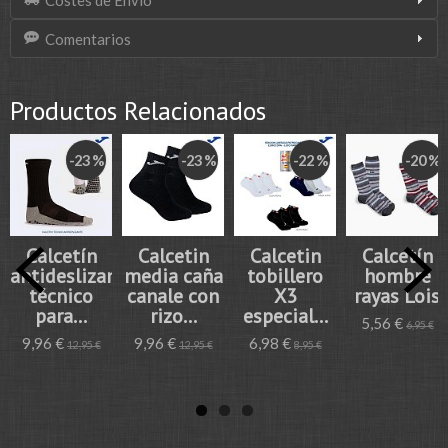
Costes de Envío
Comentarios
Productos Relacionados
-23 %
-23 %
-22 %
-20 %
Calcetín
Calcetin
Calcetin
Calcetín
antideslizante
media caña
tobillero
hombre
técnico
canale con
X3
rayas Lois
para...
rizo...
especial...
5,56 €
6,95 €
9,96 €
9,96 €
6,98 €
12,95 €
12,95 €
8,95 €