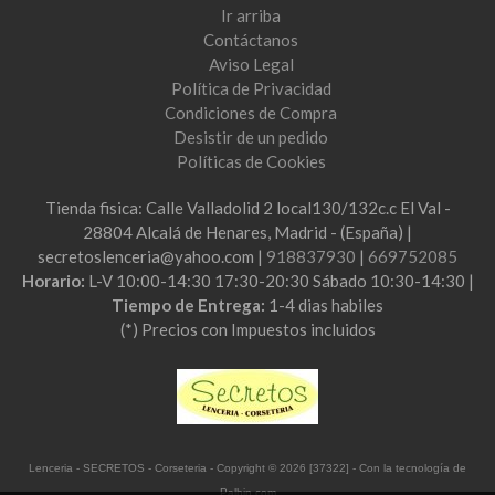
Ir arriba
Contáctanos
Aviso Legal
Política de Privacidad
Condiciones de Compra
Desistir de un pedido
Políticas de Cookies
Tienda fisica: Calle Valladolid 2 local130/132c.c El Val -
28804 Alcalá de Henares, Madrid - (España) |
secretoslenceria@yahoo.com |
918837930
|
669752085
Horario:
L-V 10:00-14:30 17:30-20:30 Sábado 10:30-14:30 |
Tiempo de Entrega:
1-4 dias habiles
(*) Precios con Impuestos incluidos
Lenceria - SECRETOS - Corseteria
- Copyright © 2026 [37322] - Con la tecnología de
Palbin.com