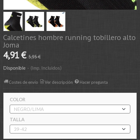
Calcetines hombre running tobillero alto
Joma
4,91 €
5,95 €
Disponible
-
(Imp. Incluidos)
Costes de envío
Ver descripción
Hacer pregunta
COLOR
TALLA