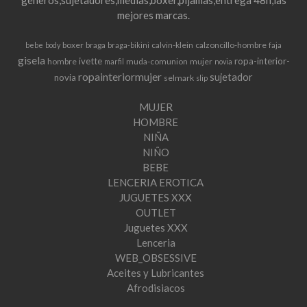
géneros,sujetadores,medias,boxer,pijamas,entrega 48h,las
mejores marcas.
boxer
braga
calvin-klein
calzoncillo-hombre
bebe
body
braga-bikini
faja
gisela
ivette
ropa-interior-
hombre
muda-comunion
mujer
marfil
novia
ropainteriormujer
sujetador
novia
selmark
slip
MUJER
HOMBRE
NIÑA
NIÑO
BEBE
LENCERIA EROTICA
JUGUETES XXX
OUTLET
Juguetes XXX
Lenceria
WEB_OBSESSIVE
Aceites y Lubricantes
Afrodisiacos