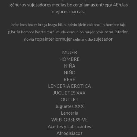
géneros,sujetadores,medias,boxer,pijamas,entrega 48h,las
mejores marcas.
boxer
braga
calvin-klein
calzoncillo-hombre
bebe
body
braga-bikini
faja
gisela
ivette
ropa-interior-
hombre
muda-comunion
mujer
marfil
novia
ropainteriormujer
sujetador
novia
selmark
slip
MUJER
HOMBRE
NIÑA
NIÑO
BEBE
LENCERIA EROTICA
JUGUETES XXX
OUTLET
Juguetes XXX
Lenceria
WEB_OBSESSIVE
Aceites y Lubricantes
Afrodisiacos