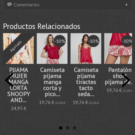
Comentarios
Productos Relacionados
-10 %
-10 %
-10 %
Agotado
PIJAMA
Camiseta
Camiseta
Pantalón
MUJER
pijama
pijama
short
MANGA
manga
tiractes
pijama de...
CORTA
corta y
tacto
19,76 €
21,95 €
SNOOPY
pico...
seda...
AND...
19,76 €
19,76 €
21,95 €
21,95 €
24,95 €