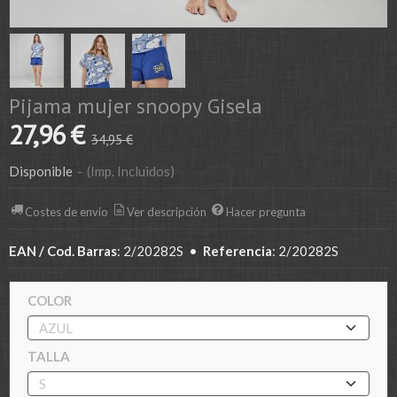
Pijama mujer snoopy Gisela
27,96 €
34,95 €
Disponible
-
(Imp. Incluidos)
Costes de envío
Ver descripción
Hacer pregunta
EAN / Cod. Barras
:
2/20282S
•
Referencia
:
2/20282S
COLOR
TALLA