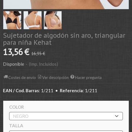
Sujetador de algodón sin aro, triangular
para niña Kehat
13,56 €
16,95 €
Disponible
-
(Imp. Incluidos)
Costes de envío
Ver descripción
Hacer pregunta
EAN / Cod. Barras
:
1/211
•
Referencia
:
1/211
COLOR
TALLA