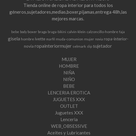
Tienda online de ropa interior para todos los
géneros,sujetadores,medias,boxer,pijamas,entrega 48h,las
mejores marcas.
boxer
braga
calvin-klein
calzoncillo-hombre
bebe
body
braga-bikini
faja
gisela
ivette
ropa-interior-
hombre
muda-comunion
mujer
marfil
novia
ropainteriormujer
sujetador
novia
selmark
slip
MUJER
HOMBRE
NIÑA
NIÑO
BEBE
LENCERIA EROTICA
JUGUETES XXX
OUTLET
Juguetes XXX
Lenceria
WEB_OBSESSIVE
Aceites y Lubricantes