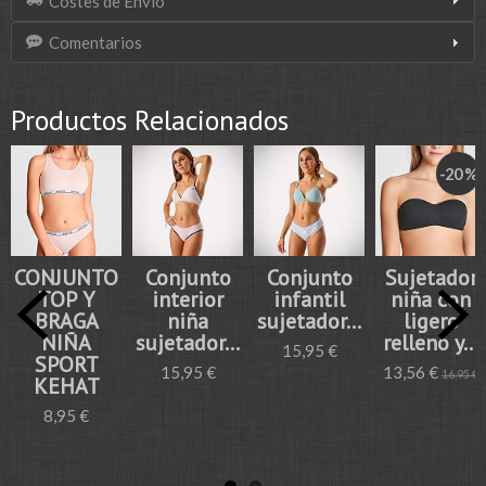
Costes de Envío
Comentarios
Productos Relacionados
-20 %
CONJUNTO
Conjunto
Conjunto
Sujetador
TOP Y
interior
infantil
niña con
BRAGA
niña
sujetador...
ligero
NIÑA
sujetador...
relleno y...
15,95 €
SPORT
15,95 €
13,56 €
16,95 €
KEHAT
8,95 €