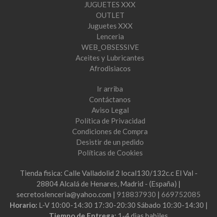
JUGUETES XXX
OUTLET
Juguetes XXX
Lenceria
WEB_OBSESSIVE
Aceites y Lubricantes
Afrodisiacos
Ir arriba
Contáctanos
Aviso Legal
Política de Privacidad
Condiciones de Compra
Desistir de un pedido
Políticas de Cookies
Tienda fisica: Calle Valladolid 2 local130/132c.c El Val -
28804 Alcalá de Henares, Madrid - (España) |
secretoslenceria@yahoo.com |
918837930
|
669752085
Horario:
L-V 10:00-14:30 17:30-20:30 Sábado 10:30-14:30 |
Tiempo de Entrega:
1-4 dias habiles