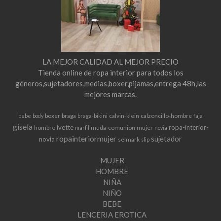
LA MEJOR CALIDAD AL MEJOR PRECIO
Tienda online de ropa interior para todos los
géneros,sujetadores,medias,boxer,pijamas,entrega 48h,las
mejores marcas.
boxer
braga
calvin-klein
calzoncillo-hombre
bebe
body
braga-bikini
faja
gisela
ivette
ropa-interior-
hombre
muda-comunion
mujer
marfil
novia
ropainteriormujer
sujetador
novia
selmark
slip
MUJER
HOMBRE
NIÑA
NIÑO
BEBE
LENCERIA EROTICA