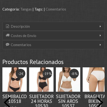
Categoría:
Tangas
|
Tags:
|
Comentarios
Descripción
Costes de Envío
Comentarios
Productos Relacionados
-2 €
-19 %
-8 %
SEMIBALCONETTE
SUJETADOR
SUJETADOR
BRAGUITA
10518
24 HORAS
SIN AROS
BIKINI
10530
10537
10502