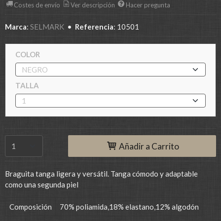
Costes de envío
Ver descripción
Hacer pregunta
Marca
:
SELMARK
•
Referencia
:
10501
COLOR
TALLA
Añadir a Carrito
Braguita tanga ligera y versátil. Tanga cómodo y adaptable
como una segunda piel
Composición
70% poliamida,18% elastano,12% algodón