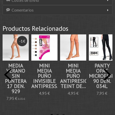
Costes de Envío
Comentarios
Productos Relacionados
-1 €
MEDIA
MINI
MINI
PANTY
VERANO
MEDIA
MEDIA
OPAC
SIN
PUÑO
PUÑO
MICROFIBR
PUNTERA
INVISIBLE
ANTIPRESIÓN
90 DEN.
17 DEN.
ANTIPRESS...
TEINT DE...
034L
929
4,95 €
4,95 €
7,95 €
7,95 €
8,95 €