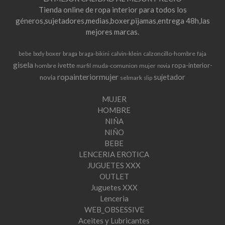
Tienda online de ropa interior para todos los
géneros,sujetadores,medias,boxer,pijamas,entrega 48h,las
mejores marcas.
boxer
braga
calvin-klein
calzoncillo-hombre
bebe
body
braga-bikini
faja
gisela
ivette
ropa-interior-
hombre
muda-comunion
mujer
marfil
novia
ropainteriormujer
sujetador
novia
selmark
slip
MUJER
HOMBRE
NIÑA
NIÑO
BEBE
LENCERIA EROTICA
JUGUETES XXX
OUTLET
Juguetes XXX
Lenceria
WEB_OBSESSIVE
Aceites y Lubricantes