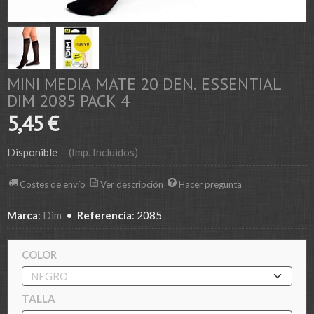
MINI MEDIA MATE 20 DEN. ESSENTIAL
DIM 2085 PACK 4
5,45 €
Disponible
-
(Imp. Incluidos)
Costes de envío
Ver descripción
Hacer pregunta
Marca
:
Dim
•
Referencia
:
2085
COLOR
TALLA