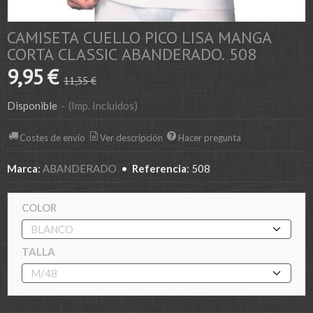
CAMISETA CUELLO PICO LISA MANGA
CORTA CLASSIC ABANDERADO. 508
9,95 €
11,35 €
Disponible
-
(Imp. Incluidos)
Costes de envío
Ver descripción
Hacer pregunta
Marca
:
ABANDERADO
•
Referencia
:
508
COLOR
TALLA