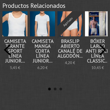
Productos Relacionados
Agotado
CAMISETA
CAMISETA
BRASLIP
BÓXER
TIRANTE
MANGA
ABIERTO
LARGO
SPORT
CORTA
CANALÉ DE
ANTI ROCE
LÍNEA
LÍNEA
ALGODÓN...
LÍNEA
JUNIOR...
JUNIOR...
CLASSIC...
4,20 €
5,45 €
6,20 €
10,45 €