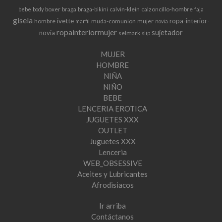
boxer
braga
calvin-klein
calzoncillo-hombre
bebe
body
braga-bikini
faja
gisela
ivette
ropa-interior-
hombre
muda-comunion
mujer
marfil
novia
ropainteriormujer
sujetador
novia
selmark
slip
MUJER
HOMBRE
NIÑA
NIÑO
BEBE
LENCERIA EROTICA
JUGUETES XXX
OUTLET
Juguetes XXX
Lenceria
WEB_OBSESSIVE
Aceites y Lubricantes
Afrodisiacos
Ir arriba
Contáctanos