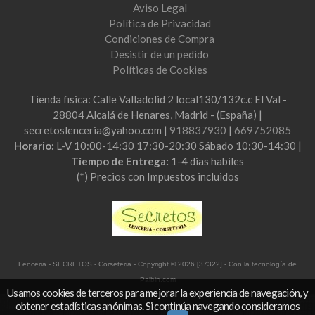
Aviso Legal
Política de Privacidad
Condiciones de Compra
Desistir de un pedido
Políticas de Cookies
Tienda fisica: Calle Valladolid 2 local130/132c.c El Val -
28804 Alcalá de Henares, Madrid - (España) |
secretoslenceria@yahoo.com |
918837930
|
669752085
Horario:
L-V 10:00-14:30 17:30-20:30 Sábado 10:30-14:30 |
Tiempo de Entrega:
1-4 dias habiles
(*) Precios con Impuestos incluidos
Lenceria - SECRETOS - Corseteria
- Copyright © 2026 [37322] - Con la tecnología de
Palbin.com
Usamos cookies de terceros para mejorar la experiencia de navegación, y
obtener estadísticas anónimas. Si continúa navegando consideramos