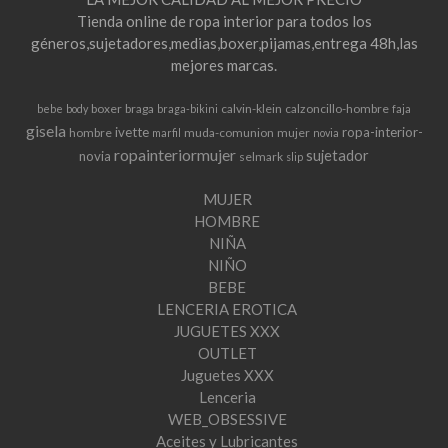
Tienda online de ropa interior para todos los
géneros,sujetadores,medias,boxer,pijamas,entrega 48h,las
mejores marcas.
boxer
braga
calvin-klein
calzoncillo-hombre
bebe
body
braga-bikini
faja
gisela
ivette
ropa-interior-
hombre
muda-comunion
mujer
marfil
novia
ropainteriormujer
sujetador
novia
selmark
slip
MUJER
HOMBRE
NIÑA
NIÑO
BEBE
LENCERIA EROTICA
JUGUETES XXX
OUTLET
Juguetes XXX
Lenceria
WEB_OBSESSIVE
Aceites y Lubricantes