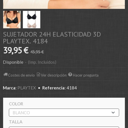
SUJETADOR 24H ELASTICIDAD 3D
PLAYTEX. 4184
39,95 €
43,95 €
Disponible
-
(Imp. Incluidos)
Costes de envío
Ver descripción
Hacer pregunta
Marca
:
PLAYTEX
•
Referencia
:
4184
COLOR
TALLA