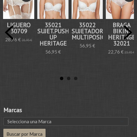
LIGUERO
35021
35022
BRAGA
30709
SUJET.PUSH-
SUJETADOR
BIKINI
UP
MULTIPOSICION...
HERITAGE
28,76 €
31,95 €
HERITAGE
32021
56,95 €
56,95 €
22,76 €
25,95 €
Marcas