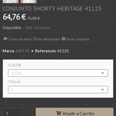
CONJUNTO SHORTY HERITAGE 41125
64,76 €
71,95 €
Disponible
-
(Imp. Incluidos)
Costes de envío
Ver descripción
Hacer pregunta
Marca
:
IVETTE
•
Referencia
:
41125
COLOR
TALLA
Añadir a Carrito