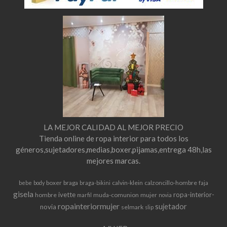
LA MEJOR CALIDAD AL MEJOR PRECIO
Tienda online de ropa interior para todos los
géneros,sujetadores,medias,boxer,pijamas,entrega 48h,las
mejores marcas.
boxer
braga
calvin-klein
calzoncillo-hombre
bebe
body
braga-bikini
faja
gisela
ivette
ropa-interior-
hombre
muda-comunion
mujer
marfil
novia
ropainteriormujer
sujetador
novia
selmark
slip