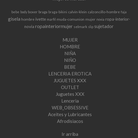
boxer
braga
calvin-klein
calzoncillo-hombre
bebe
body
braga-bikini
faja
gisela
ivette
ropa-interior-
hombre
muda-comunion
mujer
marfil
novia
ropainteriormujer
sujetador
novia
selmark
slip
MUJER
HOMBRE
NIÑA
NIÑO
BEBE
LENCERIA EROTICA
JUGUETES XXX
OUTLET
Juguetes XXX
Lenceria
WEB_OBSESSIVE
Aceites y Lubricantes
Afrodisiacos
Ir arriba