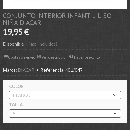
CONJUNTO INTERIOR INFANTIL LISO
NIÑA DIACAR
19,95 €
Disponible
-
(Imp. Incluidos)
Costes de envío
Ver descripción
Hacer pregunta
Marca
:
DIACAR
•
Referencia
:
401/047
COLOR
TALLA