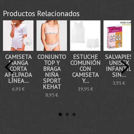
Productos Relacionados
CAMISETA
CONJUNTO
ESTUCHE
SALVAPIES
MANGA
TOP Y
COMUNIÓN
UNISEX
CORTA
BRAGA
CON
INFANTIL
AFELPADA
NIÑA
CAMISETA
SIN...
LÍNEA...
SPORT
Y...
3,95 €
KEHAT
6,95 €
19,95 €
8,95 €