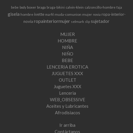
boxer
braga
calvin-klein
calzoncillo-hombre
bebe
body
braga-bikini
faja
gisela
ivette
ropa-interior-
hombre
muda-comunion
mujer
marfil
novia
ropainteriormujer
sujetador
novia
selmark
slip
MUJER
HOMBRE
NIÑA
NIÑO
BEBE
LENCERIA EROTICA
JUGUETES XXX
OUTLET
Juguetes XXX
Lenceria
WEB_OBSESSIVE
Aceites y Lubricantes
Afrodisiacos
Ir arriba
Contáctanos