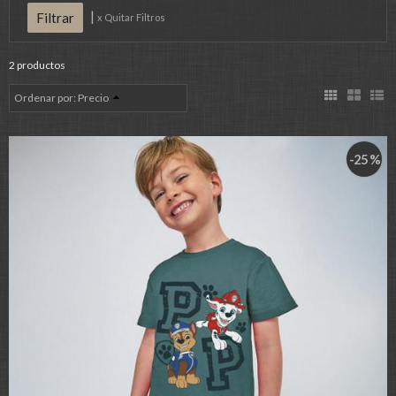
|
x Quitar Filtros
2 productos
Ordenar por:
Precio
-25 %