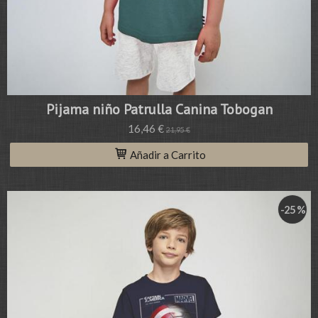
Pijama niño Patrulla Canina Tobogan
16,46 €
21,95 €
Añadir a Carrito
-25 %