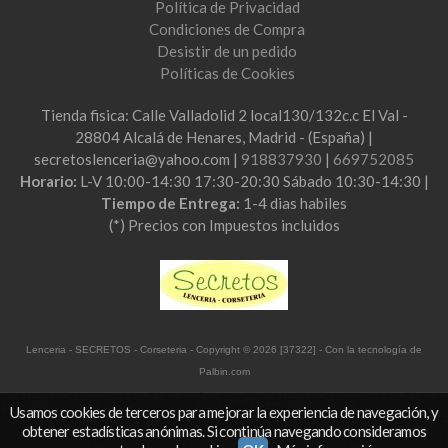
Política de Privacidad
Condiciones de Compra
Desistir de un pedido
Políticas de Cookies
Tienda fisica: Calle Valladolid 2 local130/132c.c El Val -
28804 Alcalá de Henares, Madrid - (España) |
secretoslenceria@yahoo.com |
918837930
|
669752085
Horario:
L-V 10:00-14:30 17:30-20:30 Sábado 10:30-14:30 |
Tiempo de Entrega:
1-4 dias habiles
(*) Precios con Impuestos incluidos
Lenceria - SECRETOS - Corseteria
- Copyright © 2026 [37322] - Con la tecnología de
Palbin.com
Usamos cookies de terceros para mejorar la experiencia de navegación, y
obtener estadísticas anónimas. Si continúa navegando consideramos