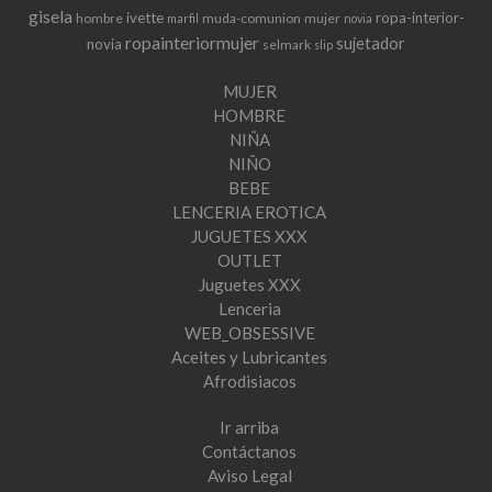
gisela
ivette
ropa-interior-
hombre
muda-comunion
mujer
marfil
novia
ropainteriormujer
sujetador
novia
selmark
slip
MUJER
HOMBRE
NIÑA
NIÑO
BEBE
LENCERIA EROTICA
JUGUETES XXX
OUTLET
Juguetes XXX
Lenceria
WEB_OBSESSIVE
Aceites y Lubricantes
Afrodisiacos
Ir arriba
Contáctanos
Aviso Legal