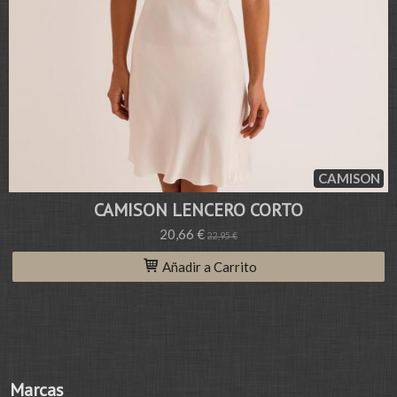
CAMISON
CAMISON LENCERO CORTO
20,66 €
22,95 €
Añadir a Carrito
Marcas