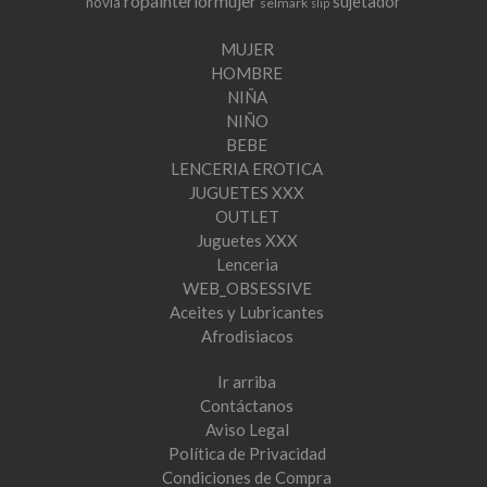
ropainteriormujer
sujetador
novia
selmark
slip
MUJER
HOMBRE
NIÑA
NIÑO
BEBE
LENCERIA EROTICA
JUGUETES XXX
OUTLET
Juguetes XXX
Lenceria
WEB_OBSESSIVE
Aceites y Lubricantes
Afrodisiacos
Ir arriba
Contáctanos
Aviso Legal
Política de Privacidad
Condiciones de Compra