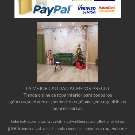
LA MEJOR CALIDAD AL MEJOR PRECIO
Tienda online de ropa interior para todos los
géneros,sujetadores,medias,boxer,pijamas,entrega 48h,las
mejores marcas.
boxer
braga
calvin-klein
calzoncillo-hombre
bebe
body
braga-bikini
faja
gisela
ivette
ropa-interior-
hombre
muda-comunion
mujer
marfil
novia