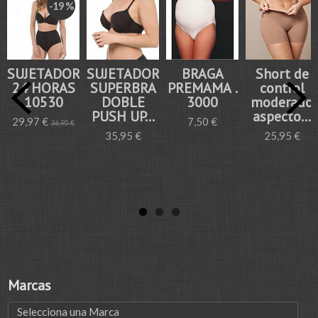
-19 %
SUJETADOR
SUJETADOR
BRAGA
Short de
24 HORAS
SUPERBRA
PREMAMA .
control
10530
DOBLE
3000
moderado
PUSH UP...
aspecto...
29,97 €
7,50 €
36,95 €
35,95 €
25,95 €
Marcas