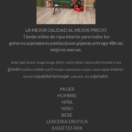
LA MEJOR CALIDAD AL MEJOR PRECIO
Tienda online de ropa interior para todos los
géneros,sujetadores,medias,boxer,pijamas,entrega 48h,las
mejores marcas.
boxer
braga
calvin-klein
calzoncillo-hombre
bebe
body
braga-bikini
faja
gisela
ivette
ropa-interior-
hombre
muda-comunion
mujer
marfil
novia
ropainteriormujer
sujetador
novia
selmark
slip
MUJER
HOMBRE
NIÑA
NIÑO
BEBE
LENCERIA EROTICA
JUGUETES XXX