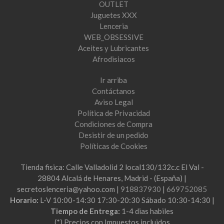
OUTLET
Juguetes XXX
Lenceria
WEB_OBSESSIVE
Aceites y Lubricantes
Afrodisiacos
Ir arriba
Contáctanos
Aviso Legal
Política de Privacidad
Condiciones de Compra
Desistir de un pedido
Políticas de Cookies
Tienda fisica: Calle Valladolid 2 local130/132c.c El Val -
28804 Alcalá de Henares, Madrid - (España) |
secretoslenceria@yahoo.com |
918837930
|
669752085
Horario:
L-V 10:00-14:30 17:30-20:30 Sábado 10:30-14:30 |
Tiempo de Entrega:
1-4 dias habiles
(*) Precios con Impuestos incluidos