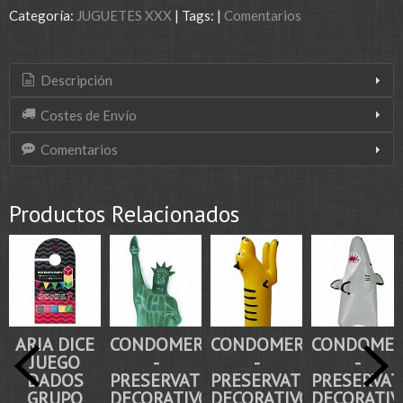
Categoría:
JUGUETES XXX
|
Tags:
|
Comentarios
Descripción
Costes de Envío
Comentarios
Productos Relacionados
ARIA DICE
CONDOMERIE
CONDOMERIE
CONDOMER
JUEGO
-
-
-
DADOS
PRESERVATIVO
PRESERVATIVO
PRESERVAT
GRUPO
DECORATIVO...
DECORATIVO...
DECORATIVO