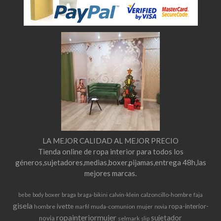
LA MEJOR CALIDAD AL MEJOR PRECIO
Tienda online de ropa interior para todos los
géneros,sujetadores,medias,boxer,pijamas,entrega 48h,las
mejores marcas.
boxer
braga
calvin-klein
calzoncillo-hombre
bebe
body
braga-bikini
faja
gisela
ivette
ropa-interior-
hombre
muda-comunion
mujer
marfil
novia
ropainteriormujer
sujetador
novia
selmark
slip