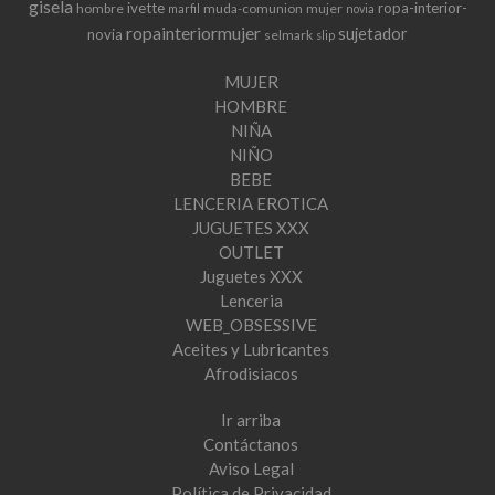
gisela
ivette
ropa-interior-
hombre
muda-comunion
mujer
marfil
novia
ropainteriormujer
sujetador
novia
selmark
slip
MUJER
HOMBRE
NIÑA
NIÑO
BEBE
LENCERIA EROTICA
JUGUETES XXX
OUTLET
Juguetes XXX
Lenceria
WEB_OBSESSIVE
Aceites y Lubricantes
Afrodisiacos
Ir arriba
Contáctanos
Aviso Legal
Política de Privacidad