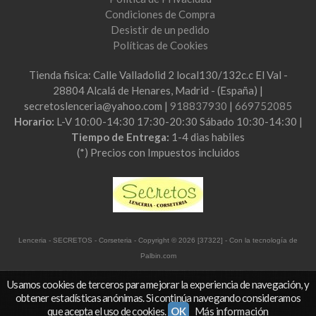
Condiciones de Compra
Desistir de un pedido
Políticas de Cookies
Tienda fisica: Calle Valladolid 2 local130/132c.c El Val -
28804 Alcalá de Henares, Madrid - (España) |
secretoslenceria@yahoo.com |
918837930
|
669752085
Horario:
L-V 10:00-14:30 17:30-20:30 Sábado 10:30-14:30 |
Tiempo de Entrega:
1-4 dias habiles
(*) Precios con Impuestos incluidos
Lenceria - SECRETOS - Corseteria
- Copyright © 2026 [37322] - Con la tecnología de
Palbin.com
Usamos cookies de terceros para mejorar la experiencia de navegación, y
obtener estadísticas anónimas. Si continúa navegando consideramos
que acepta el uso de cookies.
OK
Más información