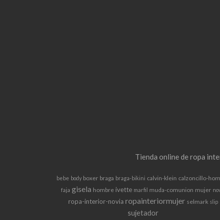
Tienda online de ropa int
boxer
braga
calvin-klein
calzoncillo-ho
bebe
body
braga-bikini
gisela
ivette
hombre
muda-comunion
mujer
faja
marfil
no
ropainteriormujer
ropa-interior-novia
selmark
slip
sujetador