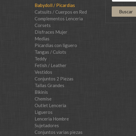
Babydoll / Picardias
Catsuits / Cuerpos en Red
Complementos Lenceria
Corsets
Disfraces Mujer
Medias
Picardias con liguero
Tangas / Culots
Teddy
Fetish / Leather
Vestidos
Conjuntos 2 Piezas
Tallas Grandes
Bikinis
Chemise
Outlet Lenceria
Ligueros
Lenceria Hombre
Sujetadores
Conjuntos varias piezas