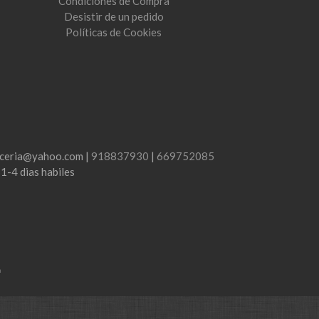
Condiciones de Compra
Desistir de un pedido
Políticas de Cookies
lenceria@yahoo.com |
918837930
|
669752085
:
1-4 dias habiles
m