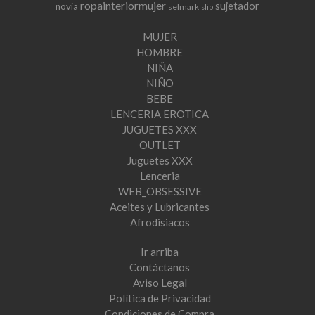
ropainteriormujer
sujetador
novia
selmark
slip
MUJER
HOMBRE
NIÑA
NIÑO
BEBE
LENCERIA EROTICA
JUGUETES XXX
OUTLET
Juguetes XXX
Lenceria
WEB_OBSESSIVE
Aceites y Lubricantes
Afrodisiacos
Ir arriba
Contáctanos
Aviso Legal
Política de Privacidad
Condiciones de Compra