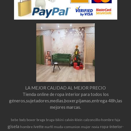
LA MEJOR CALIDAD AL MEJOR PRECIO
Tienda online de ropa interior para todos los
géneros,sujetadores,medias,boxer,pijamas,entrega 48h,las
mejores marcas.
boxer
braga
calvin-klein
calzoncillo-hombre
bebe
body
braga-bikini
faja
gisela
ivette
ropa-interior-
hombre
muda-comunion
mujer
marfil
novia