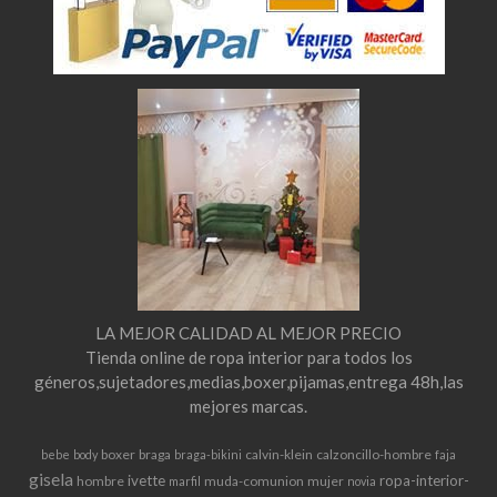
LA MEJOR CALIDAD AL MEJOR PRECIO
Tienda online de ropa interior para todos los
géneros,sujetadores,medias,boxer,pijamas,entrega 48h,las
mejores marcas.
boxer
braga
calvin-klein
calzoncillo-hombre
bebe
body
braga-bikini
faja
gisela
ivette
ropa-interior-
hombre
muda-comunion
mujer
marfil
novia