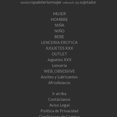
ropainteriormujer
sujetador
novia
selmark
slip
MUJER
HOMBRE
NIÑA
NIÑO
BEBE
LENCERIA EROTICA
JUGUETES XXX
OUTLET
Juguetes XXX
Lenceria
WEB_OBSESSIVE
Aceites y Lubricantes
Afrodisiacos
Ir arriba
Contáctanos
Aviso Legal
Política de Privacidad
Condiciones de Compra