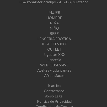
ropainteriormujer
sujetador
novia
selmark
slip
MUJER
HOMBRE
NIÑA
NIÑO
BEBE
LENCERIA EROTICA
JUGUETES XXX
OUTLET
Juguetes XXX
Lenceria
WEB_OBSESSIVE
Aceites y Lubricantes
Afrodisiacos
Ir arriba
Contáctanos
Aviso Legal
Política de Privacidad
Condiciones de Compra