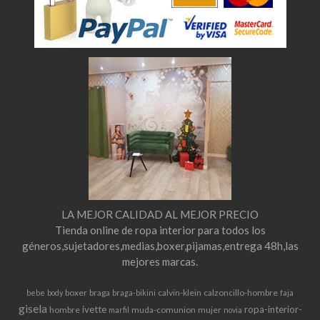
LA MEJOR CALIDAD AL MEJOR PRECIO
Tienda online de ropa interior para todos los
géneros,sujetadores,medias,boxer,pijamas,entrega 48h,las
mejores marcas.
boxer
braga
calvin-klein
calzoncillo-hombre
bebe
body
braga-bikini
faja
gisela
ivette
ropa-interior-
hombre
muda-comunion
mujer
marfil
novia