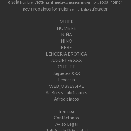
gisela
ivette
ropa-interior-
hombre
muda-comunion
mujer
marfil
novia
ropainteriormujer
sujetador
novia
selmark
slip
MUJER
HOMBRE
NIÑA
NIÑO
BEBE
LENCERIA EROTICA
JUGUETES XXX
OUTLET
Juguetes XXX
Lenceria
WEB_OBSESSIVE
Aceites y Lubricantes
Afrodisiacos
Ir arriba
Contáctanos
Aviso Legal
Política de Privacidad