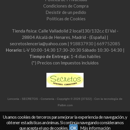
Condiciones de Compra
Desistir de un pedido
Políticas de Cookies
Tienda fisica: Calle Valladolid 2 local130/132c.c El Val -
28804 Alcalá de Henares, Madrid - (España) |
secretoslenceria@yahoo.com |
918837930
|
669752085
Horario:
L-V 10:00-14:30 17:30-20:30 Sábado 10:30-14:30 |
Tiempo de Entrega:
1-4 dias habiles
(*) Precios con Impuestos incluidos
Lenceria - SECRETOS - Corseteria
- Copyright © 2026 [37322] - Con la tecnología de
Palbin.com
Usamos cookies de terceros para mejorar la experiencia de navegación, y
obtener estadísticas anónimas. Si continúa navegando consideramos
que acepta el uso de cookies.
OK
Más información