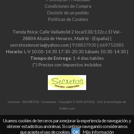
Condiciones de Compra
Desistir de un pedido
Políticas de Cookies
Tienda fisica: Calle Valladolid 2 local130/132c.c El Val -
28804 Alcalá de Henares, Madrid - (España) |
secretoslenceria@yahoo.com |
918837930
|
669752085
Horario:
L-V 10:00-14:30 17:30-20:30 Sábado 10:30-14:30 |
Tiempo de Entrega:
1-4 dias habiles
(*) Precios con Impuestos incluidos
Lenceria - SECRETOS - Corseteria
- Copyright © 2026 [37322] - Con la tecnología de
Palbin.com
Usamos cookies de terceros para mejorar la experiencia de navegación, y
obtener estadísticas anónimas. Si continúa navegando consideramos
que acepta el uso de cookies.
OK
Más información