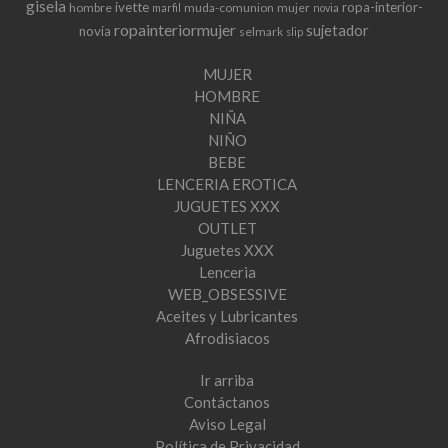
gisela
ivette
ropa-interior-
hombre
muda-comunion
mujer
marfil
novia
ropainteriormujer
sujetador
novia
selmark
slip
MUJER
HOMBRE
NIÑA
NIÑO
BEBE
LENCERIA EROTICA
JUGUETES XXX
OUTLET
Juguetes XXX
Lenceria
WEB_OBSESSIVE
Aceites y Lubricantes
Afrodisiacos
Ir arriba
Contáctanos
Aviso Legal
Política de Privacidad