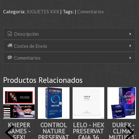
Categoría:
JUGUETES XXX
|
Tags:
|
Comentarios
Descripción
Costes de Envío
Comentarios
Productos Relacionados
KHEPER
CONTROL
LELO - HEX
DUREX -
GAMES -
NATURE
PRESERVATIVO
CLIMAX
SEX!
PRESERVATIVOS
CAJA 36
MUTUO 12