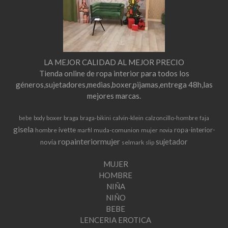
LA MEJOR CALIDAD AL MEJOR PRECIO
Tienda online de ropa interior para todos los
géneros,sujetadores,medias,boxer,pijamas,entrega 48h,las
mejores marcas.
boxer
braga
calvin-klein
calzoncillo-hombre
bebe
body
braga-bikini
faja
gisela
ivette
ropa-interior-
hombre
muda-comunion
mujer
marfil
novia
ropainteriormujer
sujetador
novia
selmark
slip
MUJER
HOMBRE
NIÑA
NIÑO
BEBE
LENCERIA EROTICA