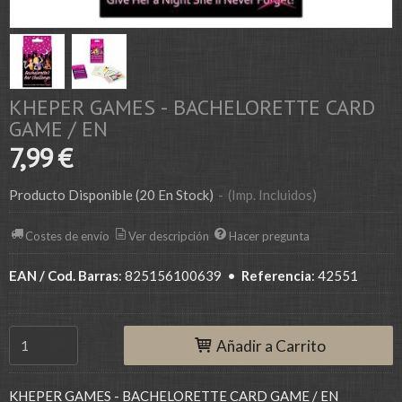
KHEPER GAMES - BACHELORETTE CARD
GAME / EN
7,99 €
Producto Disponible
(20 En Stock)
-
(Imp. Incluidos)
Costes de envío
Ver descripción
Hacer pregunta
EAN / Cod. Barras
:
825156100639
•
Referencia
:
42551
Añadir a Carrito
KHEPER GAMES - BACHELORETTE CARD GAME / EN