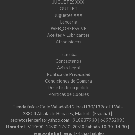
JUGUETES XXX
OUTLET
Juguetes XXX
Lenceria
WEB_OBSESSIVE
Aceites y Lubricantes
Afrodisiacos
Ir arriba
Contáctanos
Aviso Legal
Política de Privacidad
Condiciones de Compra
Desistir de un pedido
Políticas de Cookies
Tienda fisica: Calle Valladolid 2 local130/132c.c El Val -
28804 Alcalá de Henares, Madrid - (España) |
secretoslenceria@yahoo.com |
918837930
|
669752085
Horario:
L-V 10:00-14:30 17:30-20:30 Sábado 10:30-14:30 |
Tiempo de Entrega:
1-4 dias habiles