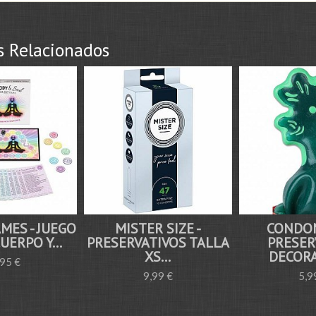
s Relacionados
MES - JUEGO
MISTER SIZE -
CONDOM
ERPO Y...
PRESERVATIVOS TALLA
PRESER
XS...
DECORA
,95 €
9,99 €
5,9