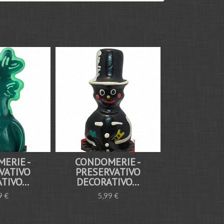
ERIE -
CONDOMERIE -
MISTER 
VATIVO
PRESERVATIVO
PRESERV
TIVO...
DECORATIVO...
TALLA
9 €
5,99 €
9,99