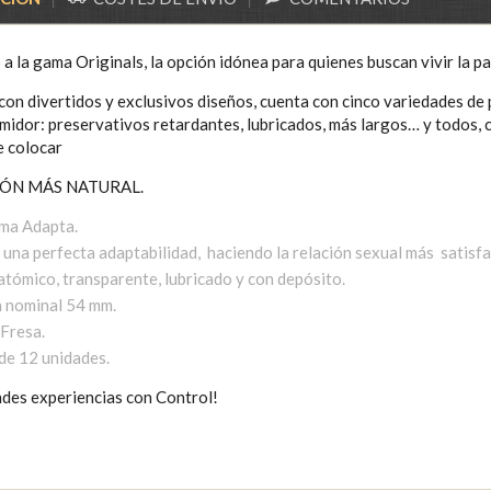
a la gama Originals, la opción idónea para quienes buscan vivir la pa
on divertidos y exclusivos diseños, cuenta con cinco variedades de 
midor: preservativos retardantes, lubricados, más largos… y todos, 
e colocar
IÓN MÁS NATURAL.
ma Adapta.
 una perfecta adaptabilidad, haciendo la relación sexual más satisfa
atómico, transparente, lubricado y con depósito.
 nominal 54 mm.
 Fresa.
de 12 unidades.​
ndes experiencias con Control!