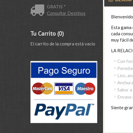
GRATIS *
Consultar Destinos
Bienvenido 
Esta gama c
Tu Carrito (0)
cada consu
muy fácil d
El carrito de la compra está vacío
LA RELAC
Con for
Permite
Liso, an
Anchura
Sabor a
Envase 
Siente gra