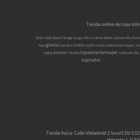
Tienda online de ropa int
boxer
braga
calvin-klein
calzoncillo-ho
bebe
body
braga-bikini
gisela
ivette
hombre
muda-comunion
mujer
faja
marfil
no
ropainteriormujer
ropa-interior-novia
selmark
slip
sujetador
Tienda fisica: Calle Valladolid 2 local130/13
Horario:
L-V 10