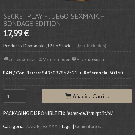
SECRETPLAY - JUEGO SEXMATCH
BONDAGE EDITION
17,99 €
Producto Disponible
(19 En Stock)
-
(Imp. Incluidos)
Costes de envío
Ver descripción
Hacer pregunta
EAN / Cod. Barras
:
8435097862521
•
Referencia
:
50160
Añadir a Carrito
PACKAGING DISPONIBLE EN: /es/en/de/fr/nl/pt/it/pl/
Categoría:
JUGUETES XXX
|
Tags:
|
Comentarios