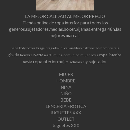
LA MEJOR CALIDAD AL MEJOR PRECIO
Tienda online de ropa interior para todos los
géneros,sujetadores,medias,boxer,pijamas,entrega 48h,las
mejores marcas.
boxer
braga
calvin-klein
calzoncillo-hombre
bebe
body
braga-bikini
faja
gisela
ivette
ropa-interior-
hombre
muda-comunion
mujer
marfil
novia
ropainteriormujer
sujetador
novia
selmark
slip
MUJER
HOMBRE
NIÑA
NIÑO
BEBE
LENCERIA EROTICA
JUGUETES XXX
OUTLET
Juguetes XXX