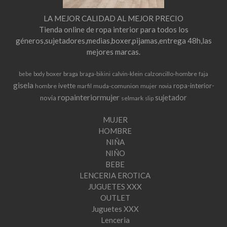
LA MEJOR CALIDAD AL MEJOR PRECIO
Tienda online de ropa interior para todos los
géneros,sujetadores,medias,boxer,pijamas,entrega 48h,las
mejores marcas.
boxer
braga
calvin-klein
calzoncillo-hombre
bebe
body
braga-bikini
faja
gisela
ivette
ropa-interior-
hombre
muda-comunion
mujer
marfil
novia
ropainteriormujer
sujetador
novia
selmark
slip
MUJER
HOMBRE
NIÑA
NIÑO
BEBE
LENCERIA EROTICA
JUGUETES XXX
OUTLET
Juguetes XXX
Lenceria