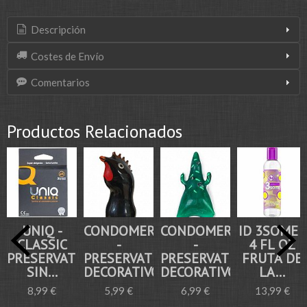
Descripción
Costes de Envío
Comentarios
Productos Relacionados
UNIQ -
CONDOMERIE
CONDOMERIE
ID 3SOME -
CLASSIC
-
-
4 FL OZ
PRESERVATIVOS
PRESERVATIVO
PRESERVATIVO
FRUTA DE
SIN...
DECORATIVO...
DECORATIVO...
LA...
8,99 €
5,99 €
6,99 €
13,99 €