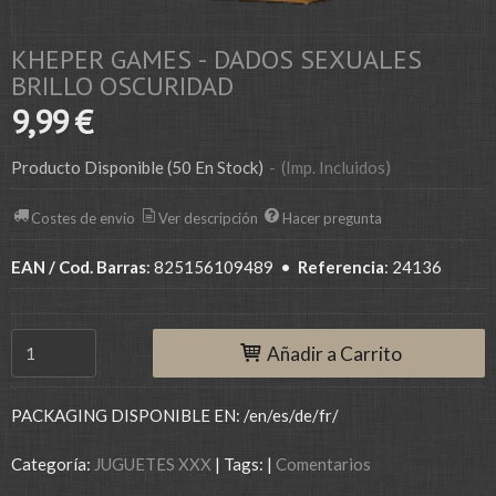
KHEPER GAMES - DADOS SEXUALES
BRILLO OSCURIDAD
9,99 €
Producto Disponible
(50 En Stock)
-
(Imp. Incluidos)
Costes de envío
Ver descripción
Hacer pregunta
EAN / Cod. Barras
:
825156109489
•
Referencia
:
24136
Añadir a Carrito
PACKAGING DISPONIBLE EN: /en/es/de/fr/
Categoría:
JUGUETES XXX
|
Tags:
|
Comentarios