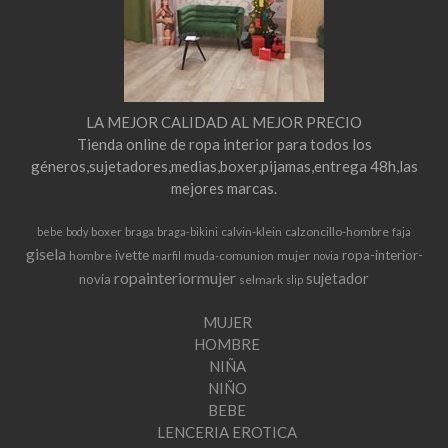
LA MEJOR CALIDAD AL MEJOR PRECIO
Tienda online de ropa interior para todos los
géneros,sujetadores,medias,boxer,pijamas,entrega 48h,las
mejores marcas.
boxer
braga
calvin-klein
calzoncillo-hombre
bebe
body
braga-bikini
faja
gisela
ivette
ropa-interior-
hombre
muda-comunion
mujer
marfil
novia
ropainteriormujer
sujetador
novia
selmark
slip
MUJER
HOMBRE
NIÑA
NIÑO
BEBE
LENCERIA EROTICA