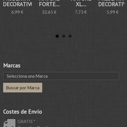
DECORATIVO...
FORTE...
XL...
DECORATIVO
6,99 €
32,65 €
7,73 €
5,99 €
Marcas
Costes de Envío
GRATIS *