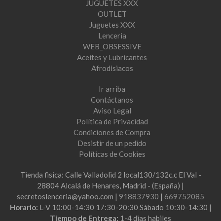
JUGUETES XXX
OUTLET
Juguetes XXX
Lenceria
WEB_OBSESSIVE
Aceites y Lubricantes
Afrodisiacos
Ir arriba
Contáctanos
Aviso Legal
Política de Privacidad
Condiciones de Compra
Desistir de un pedido
Políticas de Cookies
Tienda fisica: Calle Valladolid 2 local130/132c.c El Val -
28804 Alcalá de Henares, Madrid - (España) |
secretoslenceria@yahoo.com |
918837930
|
669752085
Horario:
L-V 10:00-14:30 17:30-20:30 Sábado 10:30-14:30 |
Tiempo de Entrega:
1-4 dias habiles