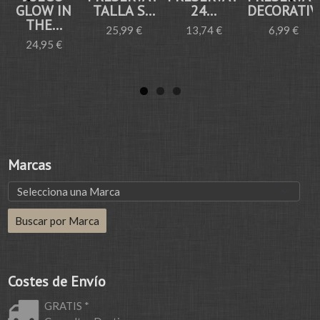
GLOW IN
TALLA S...
24...
DECORATIVO
THE...
25,99 €
13,74 €
6,99 €
24,95 €
Marcas
Costes de Envío
GRATIS *