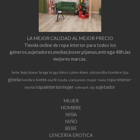
LA MEJOR CALIDAD AL MEJOR PRECIO
Tienda online de ropa interior para todos los
géneros,sujetadores,medias,boxer,pijamas,entrega 48h,las
mejores marcas.
boxer
braga
calvin-klein
calzoncillo-hombre
bebe
body
braga-bikini
faja
gisela
ivette
ropa-interior-
hombre
muda-comunion
mujer
marfil
novia
ropainteriormujer
sujetador
novia
selmark
slip
MUJER
HOMBRE
NIÑA
NIÑO
BEBE
LENCERIA EROTICA