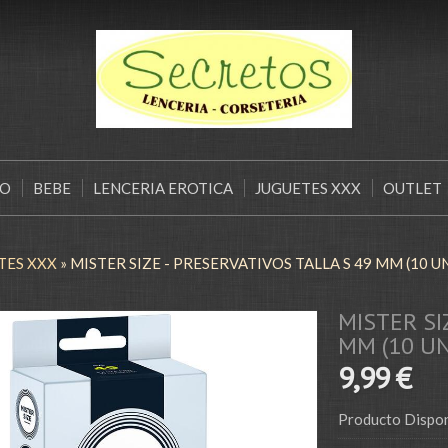
ÑO
BEBE
LENCERIA EROTICA
JUGUETES XXX
OUTLET
TES XXX
»
MISTER SIZE - PRESERVATIVOS TALLA S 49 MM (10 
MISTER SI
MM (10 UN
9,99 €
Producto Dispon