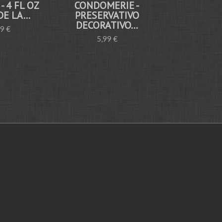
- 4 FL OZ
CONDOMERIE -
CONDOME
E LA...
PRESERVATIVO
PRESERV
DECORATIVO...
DECORAT
9 €
5,99 €
5,99