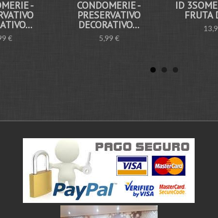
MERIE -
CONDOMERIE -
ID 3SOME 
RVATIVO
PRESERVATIVO
FRUTA D
TIVO...
DECORATIVO...
13,9
99 €
5,99 €