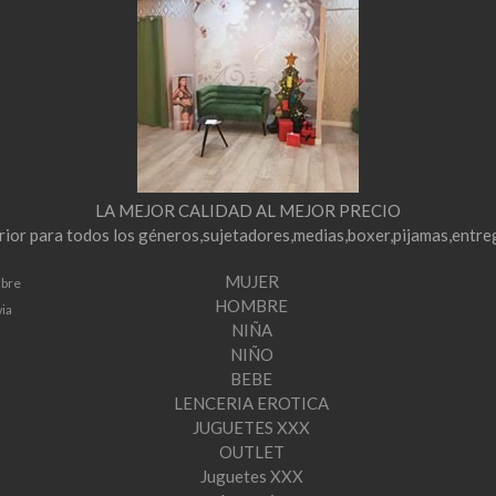
LA MEJOR CALIDAD AL MEJOR PRECIO
erior para todos los géneros,sujetadores,medias,boxer,pijamas,entre
MUJER
mbre
HOMBRE
via
NIÑA
NIÑO
BEBE
LENCERIA EROTICA
JUGUETES XXX
OUTLET
Juguetes XXX