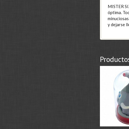
MISTER SIZ
óptima. To
minuciosas
y dejarse l
Producto