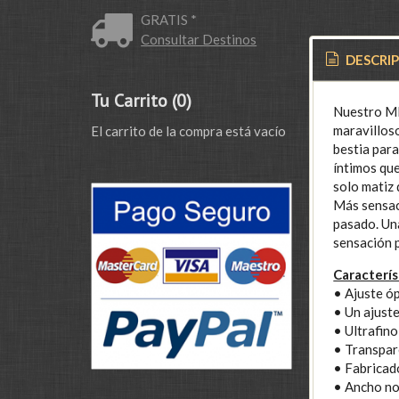
GRATIS *
Consultar Destinos
DESCRI
Tu Carrito (0)
Nuestro MI
maravillos
El carrito de la compra está vacío
bestia par
íntimos que
solo matiz 
Más sensac
pasado. Un
sensación p
Caracterís
• Ajuste ó
• Un ajust
• Ultrafino
• Transpar
• Fabricad
• Ancho no