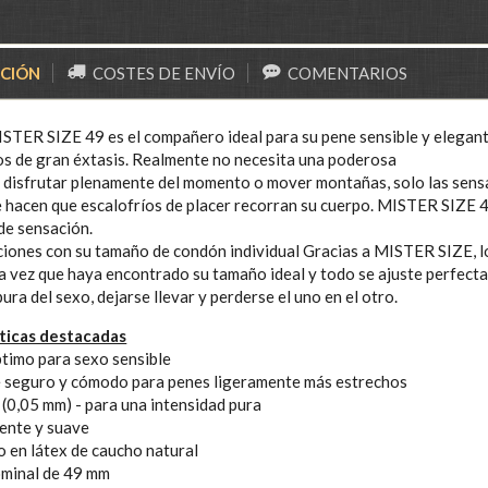
PCIÓN
COSTES DE ENVÍO
COMENTARIOS
STER SIZE 49 es el compañero ideal para su pene sensible y elegan
os de gran éxtasis. Realmente no necesita una poderosa
a disfrutar plenamente del momento o mover montañas, solo las sen
 hacen que escalofríos de placer recorran su cuerpo. MISTER SIZE 49
de sensación.
iones con su tamaño de condón individual Gracias a MISTER SIZE, l
a vez que haya encontrado su tamaño ideal y todo se ajuste perfecta
ura del sexo, dejarse llevar y perderse el uno en el otro.
ticas destacadas
ptimo para sexo sensible
e seguro y cómodo para penes ligeramente más estrechos
 (0,05 mm) - para una intensidad pura
ente y suave
o en látex de caucho natural
minal de 49 mm