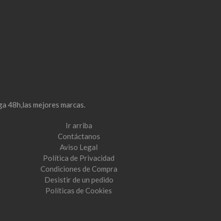
ga 48h,las mejores marcas.
Ir arriba
Contáctanos
Aviso Legal
Política de Privacidad
Condiciones de Compra
Desistir de un pedido
Políticas de Cookies