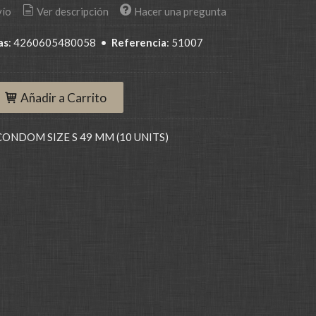
vío
Ver descripción
Hacer una pregunta
as
:
4260605480058
•
Referencia
:
51007
Añadir a Carrito
 CONDOM SIZE S 49 MM (10 UNITS)