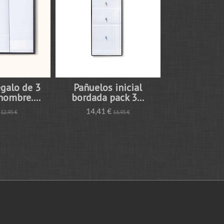
egalo de 3
Pañuelos inicial
hombre....
bordada pack 3...
€
14,41 €
12,95 €
16,95 €