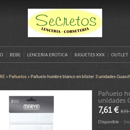
ÑO
BEBE
LENCERIA EROTICA
JUGUETES XXX
OUTLET
RE
»
Pañuelos
»
Pañuelo hombre blanco en blister 3 unidades Guasc
Pañuelo ho
unidades 
7,61 €
8,95
Disponible
-
(Im