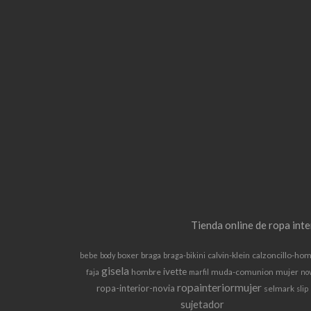
Tienda online de ropa int
boxer
braga
calvin-klein
calzoncillo-ho
bebe
body
braga-bikini
gisela
ivette
hombre
muda-comunion
mujer
faja
marfil
no
ropainteriormujer
ropa-interior-novia
selmark
slip
sujetador