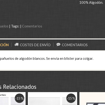
100% Algodón.
uelos
|
Tags:
|
Comentarios
PCIÓN
COSTES DE ENVÍO
COMENTARIOS
pañuelos de algodón blancos. Se envia en blister para colgar.
s Relacionados
-15 %
-15 %