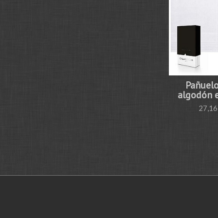
Pañuel
algodón e
27,16