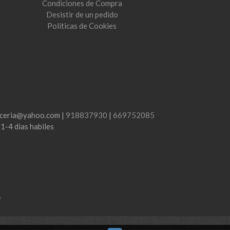
Condiciones de Compra
Desistir de un pedido
Políticas de Cookies
lenceria@yahoo.com |
918837930
|
669752085
:
1-4 dias habiles
m