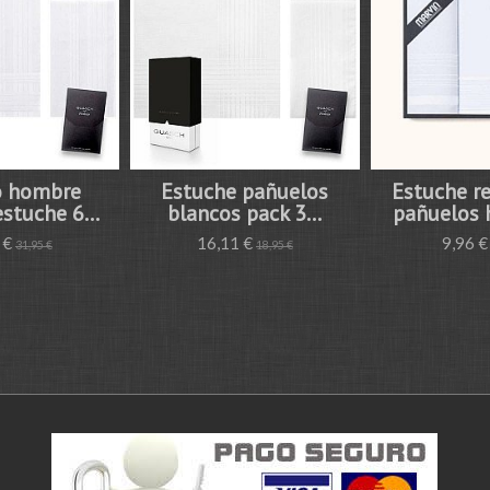
o hombre
Estuche pañuelos
Estuche r
stuche 6...
blancos pack 3...
pañuelos 
 €
16,11 €
9,96 
31,95 €
18,95 €