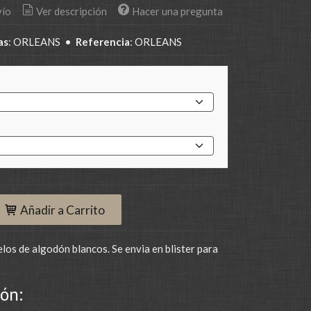
vío
Ver descripción
Hacer una pregunta
as
:
ORLEANS
•
Referencia
:
ORLEANS
Añadir a Carrito
los de algodón blancos. Se envia en blister para
ón: