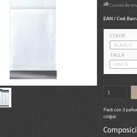
Costes de en
EAN / Cod. Barr
COLOR
TALLA
Pack con 3 pañue
colgar.
Composici