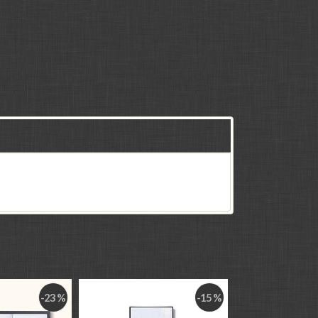
-23 %
-15 %