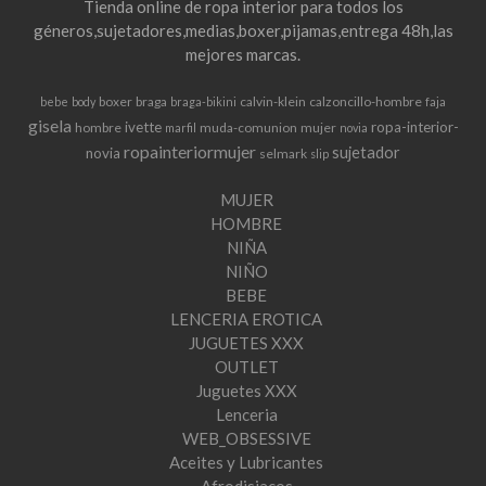
Tienda online de ropa interior para todos los
géneros,sujetadores,medias,boxer,pijamas,entrega 48h,las
mejores marcas.
boxer
braga
calvin-klein
calzoncillo-hombre
bebe
body
braga-bikini
faja
gisela
ivette
ropa-interior-
hombre
muda-comunion
mujer
marfil
novia
ropainteriormujer
sujetador
novia
selmark
slip
MUJER
HOMBRE
NIÑA
NIÑO
BEBE
LENCERIA EROTICA
JUGUETES XXX
OUTLET
Juguetes XXX
Lenceria
WEB_OBSESSIVE
Aceites y Lubricantes
Afrodisiacos