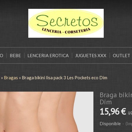
ÑO
BEBE
LENCERIA EROTICA
JUGUETES XXX
OUTLET
»
Bragas
»
Braga bikini lisa pack 3 Les Pockets eco Dim
Braga biki
Dim
15,96 €
19
Disponible
-
(Im