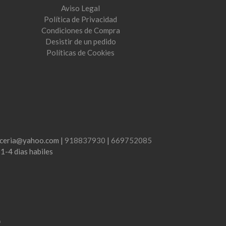
Aviso Legal
Política de Privacidad
Condiciones de Compra
Desistir de un pedido
Políticas de Cookies
lenceria@yahoo.com |
918837930
|
669752085
:
1-4 dias habiles
m