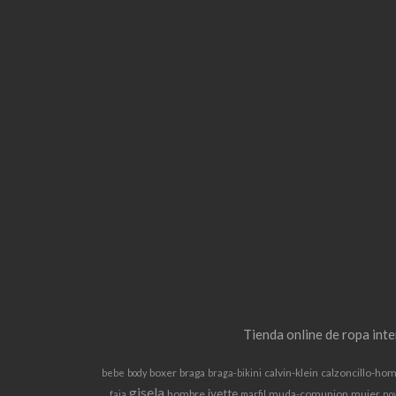
Tienda online de ropa int
boxer
braga
calvin-klein
calzoncillo-ho
bebe
body
braga-bikini
gisela
ivette
hombre
muda-comunion
mujer
faja
marfil
no