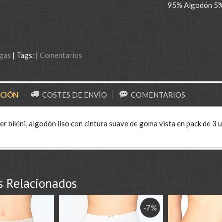
95% Algodón 5%
gas
|
Tags:
|
Comentarios
PCIÓN
COSTES DE ENVÍO
COMENTARIOS
r bikini, algodón liso con cintura suave de goma vista en pack de 3 u
s Relacionados
-7 %