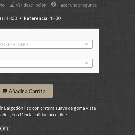
vío
Ver descripción
Hacer una pregunta
as
:
4H00
•
Referencia
:
4H00
Añadir a Carrito
ini, algodón liso con cintura suave de goma vista
ades, Eco Dim la calidad accesible.
ón: