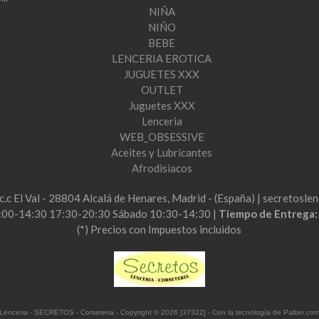
NIÑA
NIÑO
BEBE
LENCERIA EROTICA
JUGUETES XXX
OUTLET
Juguetes XXX
Lenceria
WEB_OBSESSIVE
Aceites y Lubricantes
Afrodisiacos
2c.c El Val - 28804 Alcalá de Henares, Madrid - (España) | secretos
:00-14:30 17:30-20:30 Sábado 10:30-14:30 |
Tiempo de Entrega
(*) Precios con Impuestos incluidos
Lenceria - SECRETOS - Corseteria
- Copyright © 2026 [37322] - Con la tecnología de Palbin.co