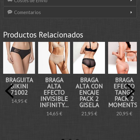
Costes de Envío
Comentarios
Productos Relacionados
BRAGUITA
BRAGA
BRAGA
BRAGA
BIKINI
ALTA
ALTA CON
EFECTO
71002
EFECTO
ENCAJE
TANGA
INVISIBLE
PACK 2
PACK 2
14,95 €
INFINITY...
GISELA
MOMENTS..
14,65 €
21,95 €
20,95 €