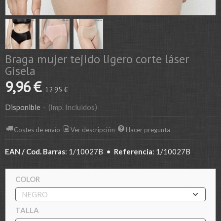
Braga mujer tejido ligero corte láser
Gisela
9,96 €
12,95 €
Disponible
-
(Imp. Incluidos)
Costes de envío
Ver descripción
Hacer pregunta
EAN / Cod. Barras
:
1/10027B
•
Referencia
:
1/10027B
COLOR
TALLA