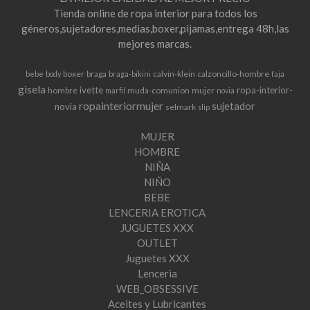
Tienda online de ropa interior para todos los
géneros,sujetadores,medias,boxer,pijamas,entrega 48h,las
mejores marcas.
boxer
braga
calvin-klein
calzoncillo-hombre
bebe
body
braga-bikini
faja
gisela
ivette
ropa-interior-
hombre
muda-comunion
mujer
marfil
novia
ropainteriormujer
sujetador
novia
selmark
slip
MUJER
HOMBRE
NIÑA
NIÑO
BEBE
LENCERIA EROTICA
JUGUETES XXX
OUTLET
Juguetes XXX
Lenceria
WEB_OBSESSIVE
Aceites y Lubricantes