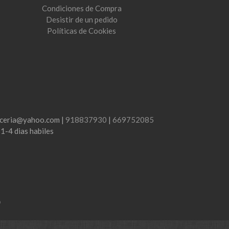
Condiciones de Compra
Desistir de un pedido
Políticas de Cookies
lenceria@yahoo.com |
918837930
|
669752085
:
1-4 dias habiles
m