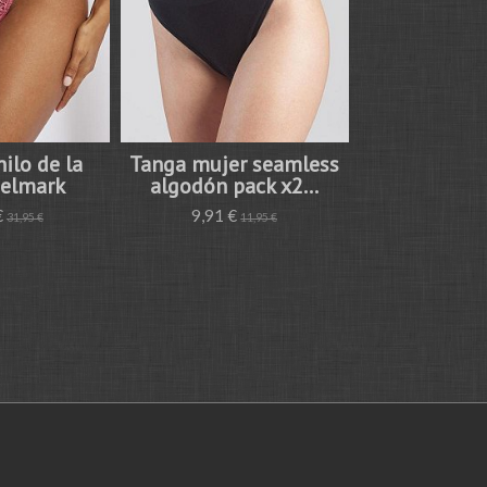
hilo de la
Tanga mujer seamless
Tanga mujer
Selmark
algodón pack x2...
algodón 
€
9,91 €
9,56 €
31,95 €
11,95 €
1