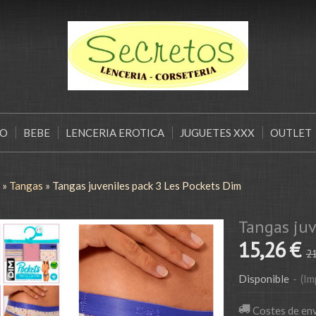
ÑO
BEBE
LENCERIA EROTICA
JUGUETES XXX
OUTLET
»
Tangas
»
Tangas juveniles pack 3 Les Pockets Dim
Tangas juv
15,26 €
21
Disponible
-
(Im
Costes de en