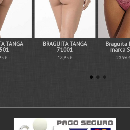
TA TANGA
BRAGUITA TANGA
Braguita 
501
71001
marca 
95 €
13,95 €
23,96 