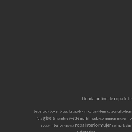
Tienda online de ropa int
boxer
braga
calvin-klein
calzoncillo-ho
bebe
body
braga-bikini
gisela
ivette
hombre
muda-comunion
mujer
faja
marfil
no
ropainteriormujer
ropa-interior-novia
selmark
slip