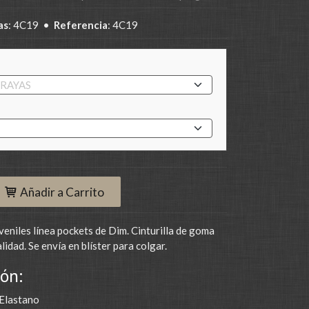
as
:
4C19
•
Referencia
:
4C19
Añadir a Carrito
veniles línea pockets de Dim. Cinturilla de goma
idad. Se envía en blíster para colgar.
ón:
Elastano