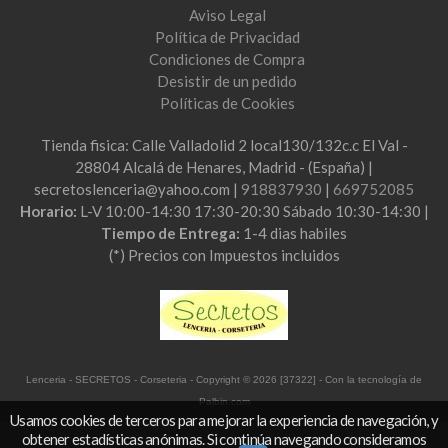
Aviso Legal
Política de Privacidad
Condiciones de Compra
Desistir de un pedido
Políticas de Cookies
Tienda fisica: Calle Valladolid 2 local130/132c.c El Val -
28804 Alcalá de Henares, Madrid - (España) |
secretoslenceria@yahoo.com |
918837930
|
669752085
Horario:
L-V 10:00-14:30 17:30-20:30 Sábado 10:30-14:30 |
Tiempo de Entrega:
1-4 dias habiles
(*) Precios con Impuestos incluidos
Lenceria - SECRETOS - Corseteria
- Copyright © 2026 [37322] - Con la tecnología de
Palbin.com
Usamos cookies de terceros para mejorar la experiencia de navegación, y
obtener estadísticas anónimas. Si continúa navegando consideramos