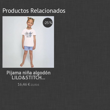
Productos Relacionados
-25 %
Pijama niña algodón
LILO&STITCH...
16,46 €
21,95 €