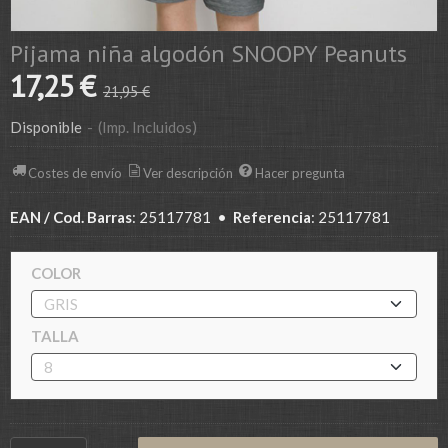
Pijama niña algodón SNOOPY Peanuts
17,25 €
21,95 €
Disponible
-
(Imp. Incluidos)
Costes de envío
Ver descripción
Hacer pregunta
EAN / Cod. Barras
:
25117781
•
Referencia
:
25117781
COLOR
TALLA