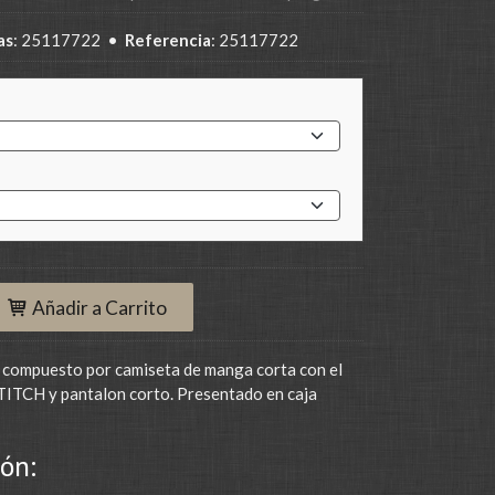
as
:
25117722
•
Referencia
:
25117722
Añadir a Carrito
 compuesto por camiseta de manga corta con el
TITCH y pantalon corto. Presentado en caja
ón: