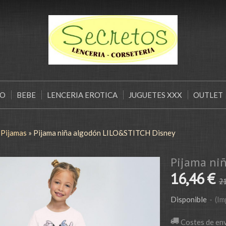
ÑO
BEBE
LENCERIA EROTICA
JUGUETES XXX
OUTLET
»
Pijamas
»
Pijama niña algodón LILO&STITCH Disney
Pijama ni
16,46 €
21
Disponible
-
(Im
Costes de en