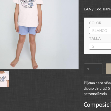
EAN / Cod. Barr
COLOR
TALLA
Pijama para niña
dibujo de LILO S
personalizada.
Composici