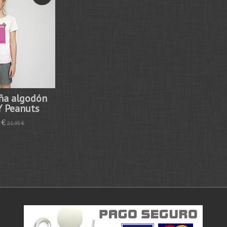
ña algodón
 Peanuts
 €
21,95 €