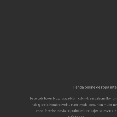
Tienda online de ropa int
boxer
braga
calvin-klein
calzoncillo-ho
bebe
body
braga-bikini
gisela
ivette
hombre
muda-comunion
mujer
faja
marfil
no
ropainteriormujer
ropa-interior-novia
selmark
slip
sujetador