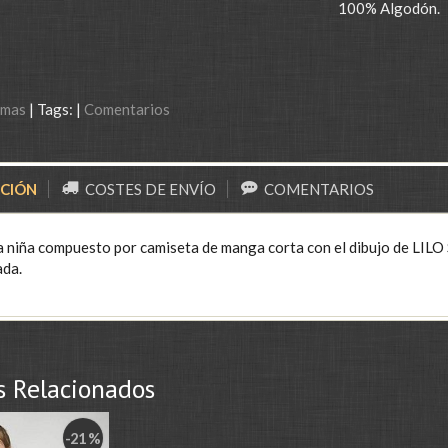
100% Algodón.
amas
|
Tags:
|
Comentarios
PCIÓN
COSTES DE ENVÍO
COMENTARIOS
a niña compuesto por camiseta de manga corta con el dibujo de LILO
ada.
s Relacionados
-21 %