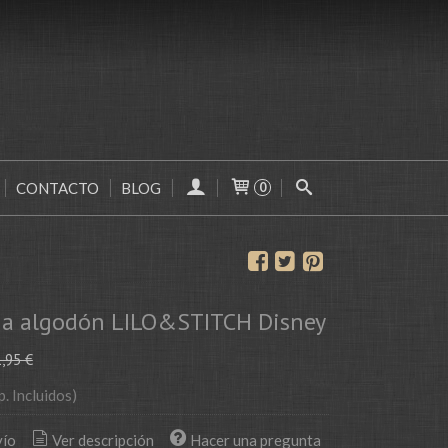
CONTACTO
BLOG
0
ña algodón LILO&STITCH Disney
,95 €
p. Incluidos)
vío
Ver descripción
Hacer una pregunta