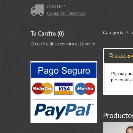
GRATIS *
Consultar Destinos
Tu Carrito (0)
Categoría:
Pij
El carrito de la compra está vacío
DESCRI
Pijama par
personaliz
Producto