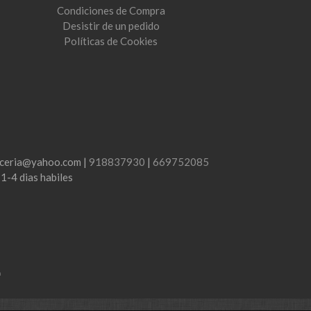
Condiciones de Compra
Desistir de un pedido
Políticas de Cookies
lenceria@yahoo.com |
918837930
|
669752085
:
1-4 dias habiles
m