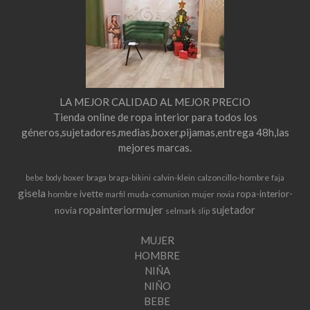
LA MEJOR CALIDAD AL MEJOR PRECIO
Tienda online de ropa interior para todos los
géneros,sujetadores,medias,boxer,pijamas,entrega 48h,las
mejores marcas.
boxer
braga
calvin-klein
calzoncillo-hombre
bebe
body
braga-bikini
faja
gisela
ivette
ropa-interior-
hombre
muda-comunion
mujer
marfil
novia
ropainteriormujer
sujetador
novia
selmark
slip
MUJER
HOMBRE
NIÑA
NIÑO
BEBE