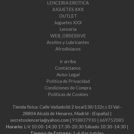
LENCERIA EROTICA
JUGUETES XXX
OUTLET
Juguetes XXX
Lenceria
WEB_OBSESSIVE
Aceites y Lubricantes
Afrodisiacos
Ir arriba
Contáctanos
Aviso Legal
Política de Privacidad
Condiciones de Compra
Políticas de Cookies
Tienda fisica: Calle Valladolid 2 local130/132c.c El Val -
28804 Alcalá de Henares, Madrid - (España) |
secretoslenceria@yahoo.com |
918837930
|
669752085
Horario:
L-V 10:00-14:30 17:30-20:30 Sábado 10:30-14:30 |
Tiempo de Entrega:
1-4 dias habiles