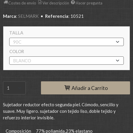
Costes de envío
Ver descripción
Hacer pregunta
Marca
:
SELMARK
•
Referencia
:
10521
TALLA
COLOR
Añadir a Carrito
Sujetador reductor efecto segunda piel. Cómodo, sencillo y
suave. Muy ligero. sujetador con tejido liso, doble tejido y
refuerzo interior invisible.
Composición
77% poliamida,23% elastano