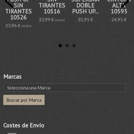
SIN
TIRANTES
DOBLE
ALTA
TIRANTES
10516
PUSH UP...
10593
10526
33,99 €
35,95 €
24,95 €
36,95 €
33,96 €
39,95 €
Marcas
Costes de Envío